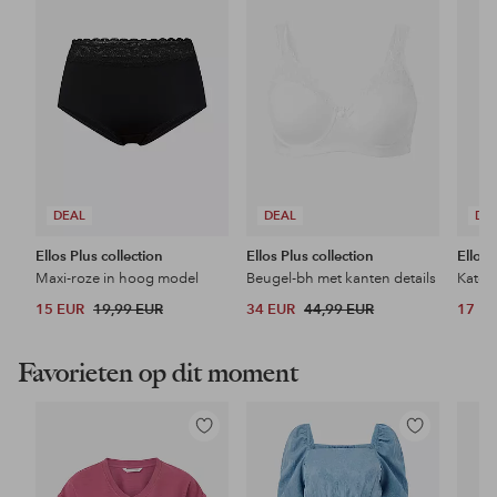
favorieten
favorieten
DEAL
DEAL
DE
Ellos Plus collection
Ellos Plus collection
Ellos 
Maxi-roze in hoog model
Beugel-bh met kanten details
15 EUR
19,99 EUR
34 EUR
44,99 EUR
17 E
Favorieten op dit moment
Toevoegen
Toevoegen
aan
aan
favorieten
favorieten