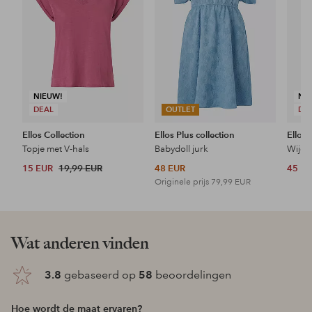
NIEUW!
NI
DEAL
OUTLET
DE
Ellos Collection
Ellos Plus collection
Ellos 
Topje met V-hals
Babydoll jurk
Wijde 
15 EUR
19,99 EUR
48 EUR
45 E
Originele prijs
79,99 EUR
Wat anderen vinden
3.8
gebaseerd op
58
beoordelingen
Hoe wordt de maat ervaren?