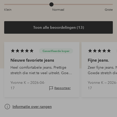
Klein
Normaal
Grote
Toon alle beoordelingen (13)
Geverifieerde koper
Nieuwe favoriete jeans
Fijne jeans.
Heel comfortabele jeans. Prettige
Zeer fijne jeans. 
stretch die niet te veel uitrekt. Goede
Goede stretch die 
lengte.
Goede lengte.
Yvonne K —
2026-04-
Yvonne K —
2026-
17
17
Rapporteer
Informatie over rangen