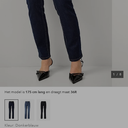
1
/
8
175 cm lang
36R
Het model is
en draagt maat
Kleur: Donkerblauw