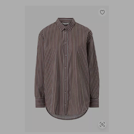
Toevoegen
aan
favorieten
Soortgelijke
tonen