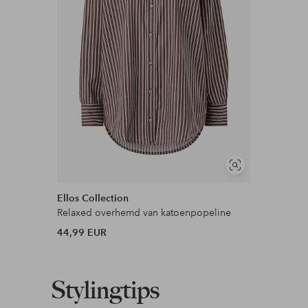
Nu betalen, later betalen of in termijnen betal
Meer lezen
Soortgelijke
tonen
Ellos Collection
Relaxed overhemd van katoenpopeline
44,99 EUR
Stylingtips