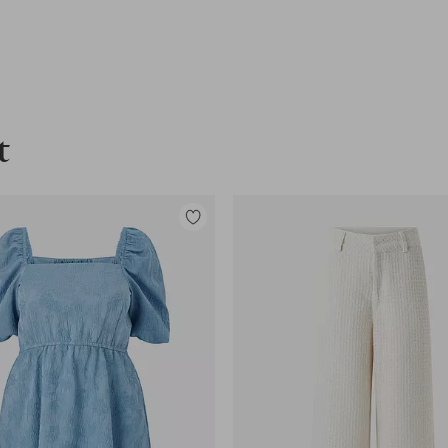
t
Toevoegen
aan
favorieten