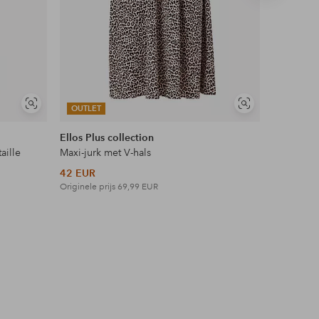
Soortgelijke
Soortgelijke
OUTLET
OUTLET
tonen
tonen
Ellos Plus collection
Ellos Col
aille
Maxi-jurk met V-hals
Top met 
42 EUR
18 EUR
Originele prijs
69,99 EUR
Originele p