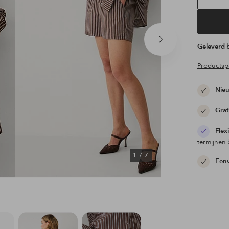
Volgend
Geleverd
product
Productspe
Nieu
Grat
Flex
termijnen 
1
/
7
Eenv