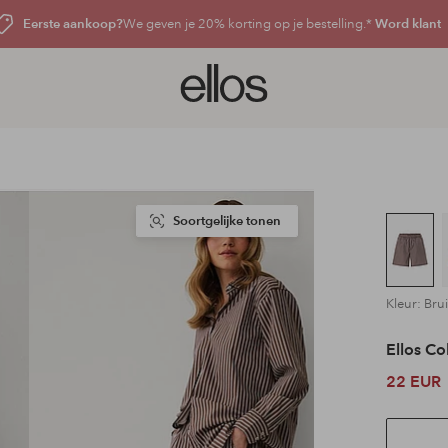
Eerste aankoop?
We geven je 20% korting op je bestelling.*
Word klant
Ellos
logo
-
ga
naar
de
voorpagina
Soortgelijke tonen
Kleur: Bru
Ellos Co
22 EUR