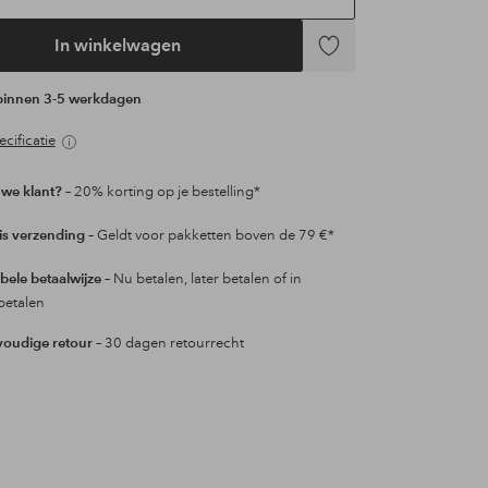
In winkelwagen
Toevoegen
aan
 binnen 3-5 werkdagen
favorieten
cificatie
we klant?
– 20% korting op je bestelling*
is verzending
– Geldt voor pakketten boven de 79 €*
ibele betaalwijze
– Nu betalen, later betalen of in
betalen
oudige retour
– 30 dagen retourrecht