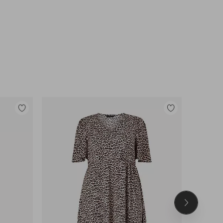
Toevoegen
Toevoegen
aan
aan
favorieten
favorieten
Volgend
product