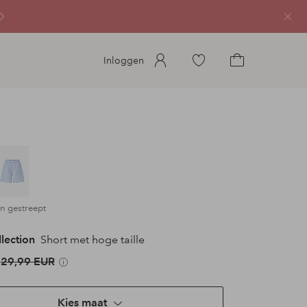
Sluit
Ga
Inloggen
naar
Ga
favoriete
naar
gemarkeerde
het
producten
winkelmandje
in gestreept
llection
Short met hoge taille
29,99 EUR
Kies maat