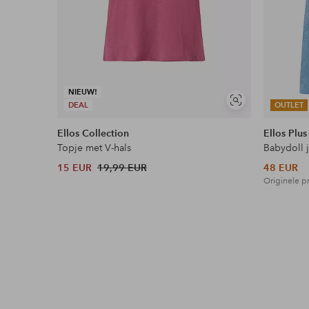
NIEUW!
Soortgelijke
DEAL
OUTLET
tonen
Ellos Collection
Ellos Plus
Topje met V-hals
Babydoll 
15 EUR
19,99 EUR
48 EUR
Originele pr