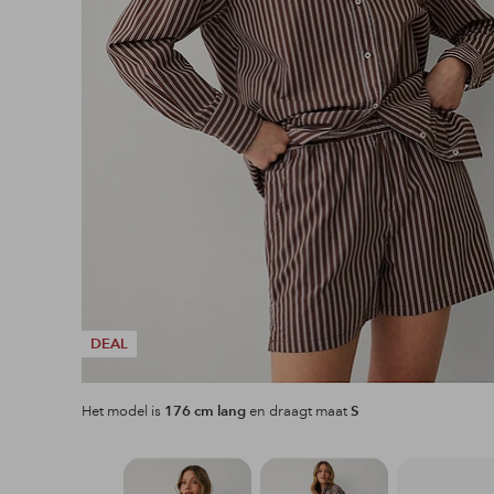
DEAL
Het model is
176 cm lang
en draagt maat
S