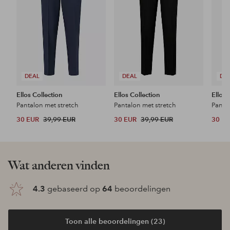
DEAL
DEAL
DE
Ellos Collection
Ellos Collection
Ellos 
Pantalon met stretch
Pantalon met stretch
Panta
30 EUR
39,99 EUR
30 EUR
39,99 EUR
30 E
Wat anderen vinden
4.3
gebaseerd op
64
beoordelingen
Toon alle beoordelingen (23)