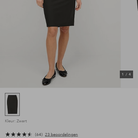
1
/
4
Kleur: Zwart
64
23 beoordelingen