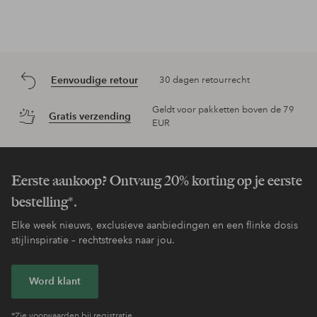
Eenvoudige retour
30 dagen retourrecht
Geldt voor pakketten boven de 79
Gratis verzending
EUR
Eerste aankoop? Ontvang 20% korting op je eerste
bestelling*.
Elke week nieuws, exclusieve aanbiedingen en een flinke dosis
stijlinspiratie – rechtstreeks naar jou.
Word klant
*Zie voorwaarden bij registratie