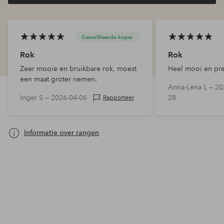
Geverifieerde koper
Rok
Rok
Zeer mooie en bruikbare rok, moest
Heel mooi en pr
een maat groter nemen.
Anna-Lena L —
20
Inger S —
2026-04-06
28
Rapporteer
Informatie over rangen