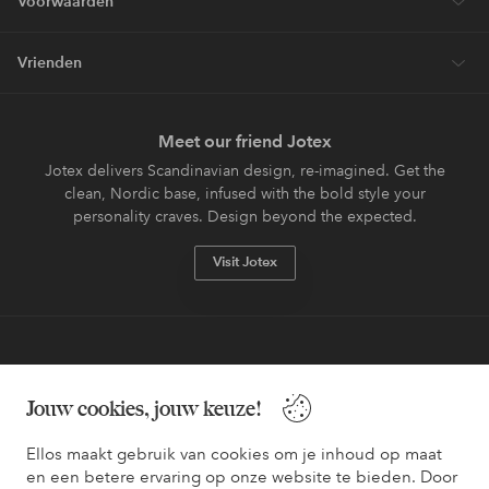
Voorwaarden
Vrienden
Meet our friend Jotex
Jotex delivers Scandinavian design, re-imagined. Get the
clean, Nordic base, infused with the bold style your
personality craves. Design beyond the expected.
Visit Jotex
Veilig betalen - Nu betalen of opsplitsen
Jouw cookies, jouw keuze!
Wil je meer weten over
onze betaalopties
?
Ellos maakt gebruik van cookies om je inhoud op maat
en een betere ervaring op onze website te bieden. Door