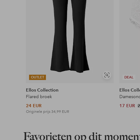
Meer lezen
Soortgelijke
OUTLET
DEAL
tonen
Ellos Collection
Ellos Coll
Flared broek
Damesonde
24 EUR
17 EUR
Originele prijs
34,99 EUR
Favorieten op dit momen