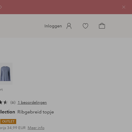
Sluit
Ga
Inloggen
naar
Ga
favoriete
naar
gemarkeerde
het
producten
winkelmandje
rt
6
1 beoordelingen
llection
Ribgebreid topje
OUTLET
prijs
34,99 EUR
Meer info