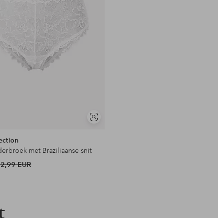
Soortgelijke
tonen
ection
rbroek met Braziliaanse snit
22,99 EUR
t