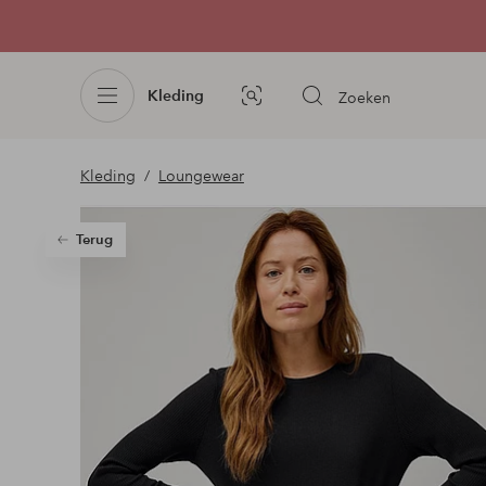
Kleding
Zoeken
Afbeelding
zoeken
Kleding
Loungewear
Terug