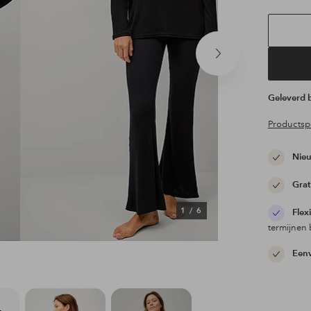
Volgend
product
Geleverd
Productspe
Nieu
Grat
1
/
6
Flex
termijnen 
Eenv