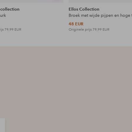
tonen
 collection
Ellos Collection
jurk
Broek met wijde pijpen en hoge t
48 EUR
ijs
79,99 EUR
Originele prijs
79,99 EUR