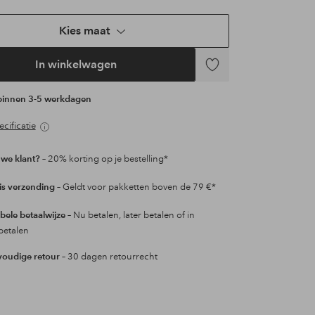
Kies maat
In winkelwagen
Toevoegen
aan
 binnen 3-5 werkdagen
favorieten
cificatie
we klant?
– 20% korting op je bestelling*
is verzending
– Geldt voor pakketten boven de 79 €*
ibele betaalwijze
– Nu betalen, later betalen of in
betalen
oudige retour
– 30 dagen retourrecht