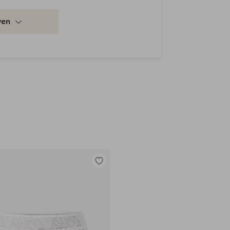
ven
Toevoegen
aan
favorieten
en