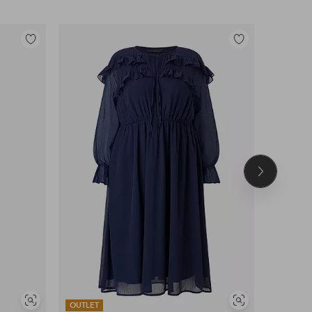
Toevoegen
Toevoegen
aan
aan
favorieten
favorieten
Volgend
product
Soortgelijke
Soortgelijke
OUTLET
OUTLET