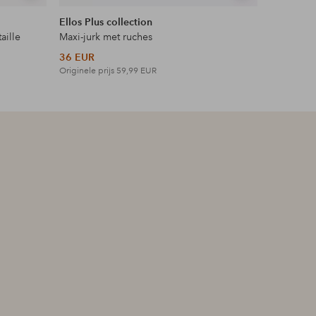
tonen
tonen
Ellos Plus collection
Ellos Plus
aille
Maxi-jurk met ruches
Maxi-jurk 
36 EUR
42 EUR
Originele prijs
59,99 EUR
Originele p