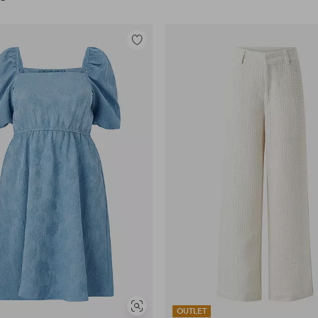
Toevoegen
aan
favorieten
Soortgelijke
OUTLET