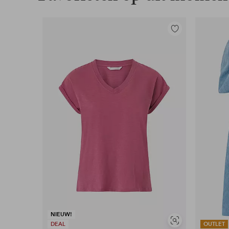
Toevoegen
aan
favorieten
NIEUW!
Soortgelijke
DEAL
OUTLET