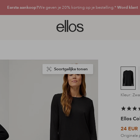
Eerste aankoop?
We geven je 20% korting op je bestelling.*
Word klant
Ellos
logo
-
ga
naar
de
voorpagina
Soortgelijke tonen
Kleur: Zwa
Ellos Co
24 EUR
Originele 