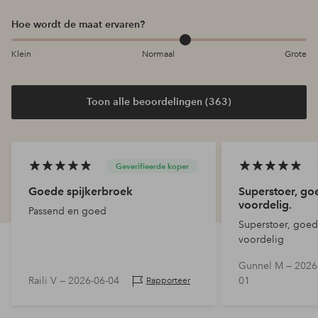
Hoe wordt de maat ervaren?
Klein
Normaal
Grote
Toon alle beoordelingen (363)
Geverifieerde koper
Goede spijkerbroek
Superstoer, go
voordelig.
Passend en goed
Superstoer, goed
voordelig
Gunnel M —
2026
Raili V —
2026-06-04
01
Rapporteer