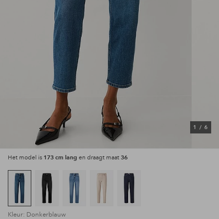
1
/
6
173 cm lang
36
Het model is
en draagt maat
Kleur: Donkerblauw