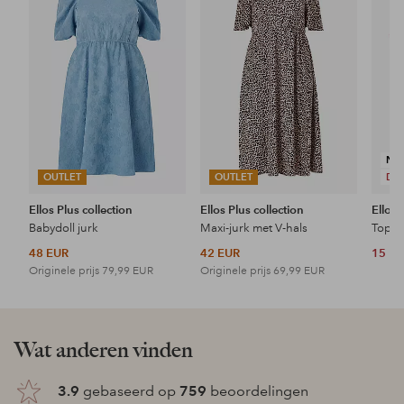
aan
aan
favorieten
favorieten
NI
OUTLET
OUTLET
DE
Ellos Plus collection
Ellos Plus collection
Ellos 
Babydoll jurk
Maxi-jurk met V-hals
Topje
48 EUR
42 EUR
15 E
Originele prijs
79,99 EUR
Originele prijs
69,99 EUR
Wat anderen vinden
3.9
gebaseerd op
759
beoordelingen