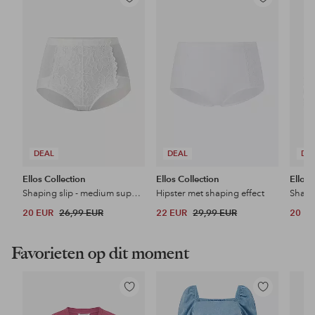
Toevoegen
Toevoegen
aan
aan
favorieten
favorieten
DEAL
DEAL
DE
Ellos Collection
Ellos Collection
Ellos 
Shaping slip - medium support
Hipster met shaping effect
Shapi
20 EUR
26,99 EUR
22 EUR
29,99 EUR
20 E
Favorieten op dit moment
Toevoegen
Toevoegen
aan
aan