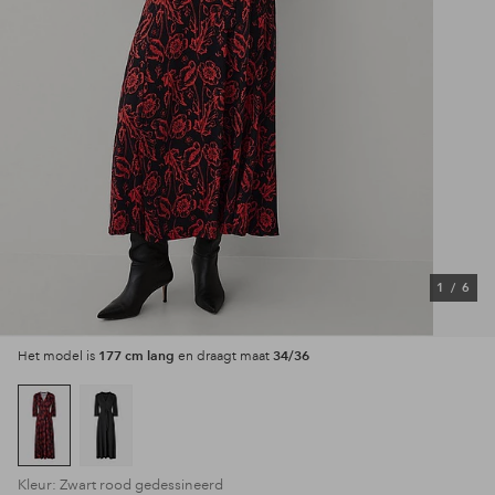
1
/
6
177 cm lang
34/36
Het model is
en draagt maat
Kleur: Zwart rood gedessineerd