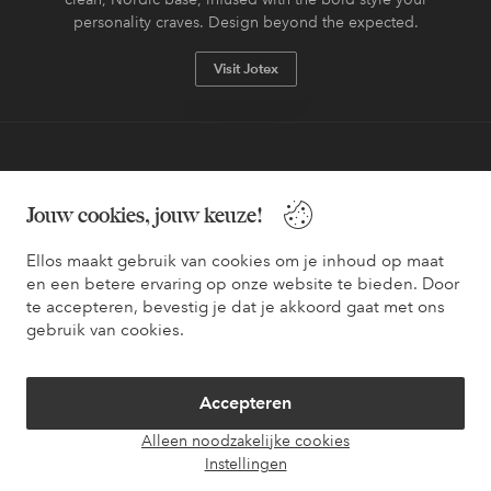
personality craves. Design beyond the expected.
Visit Jotex
Veilig betalen - Nu betalen of opsplitsen
Jouw cookies, jouw keuze!
Wil je meer weten over
onze betaalopties
?
Ellos maakt gebruik van cookies om je inhoud op maat
en een betere ervaring op onze website te bieden. Door
te accepteren, bevestig je dat je akkoord gaat met ons
gebruik van cookies.
Nederland - Selecteer land
Accepteren
Facebook
Instagram
Pinterest
Youtube
Alleen noodzakelijke cookies
Instellingen