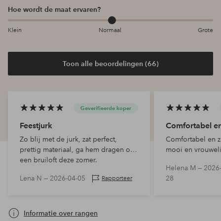
Hoe wordt de maat ervaren?
Klein
Normaal
Grote
Toon alle beoordelingen (66)
Geverifieerde koper
Feestjurk
Comfortabel e
Zo blij met de jurk, zat perfect,
Comfortabel en z
prettig materiaal, ga hem dragen op
mooi en vrouwelij
een bruiloft deze zomer.
de 3/4 mouwen. 
Helena M —
2026-
Diep uitgesneden
Lena N —
2026-04-05
28
Rapporteer
een hemdje onde
Informatie over rangen