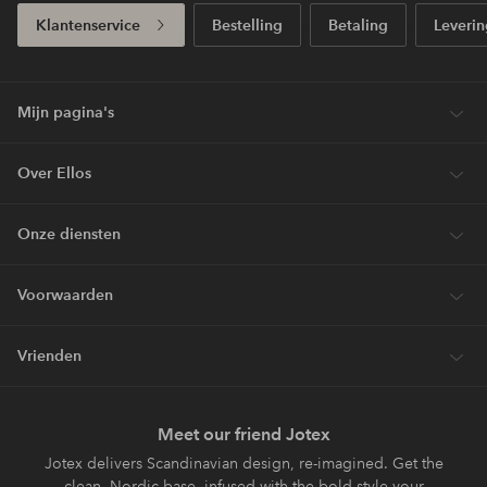
Klantenservice
Bestelling
Betaling
Leverin
Mijn pagina's
Over Ellos
Onze diensten
Voorwaarden
Vrienden
Meet our friend Jotex
Jotex delivers Scandinavian design, re-imagined. Get the
clean, Nordic base, infused with the bold style your