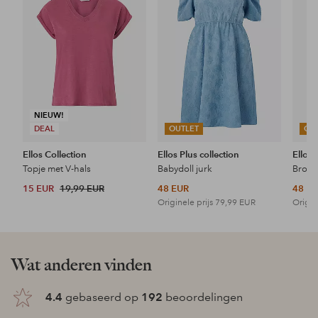
favorieten
favorieten
NIEUW!
DEAL
OUTLET
OU
Ellos Collection
Ellos Plus collection
Ellos 
Topje met V-hals
Babydoll jurk
15 EUR
19,99 EUR
48 EUR
48 E
Originele prijs
79,99 EUR
Origin
Wat anderen vinden
4.4
gebaseerd op
192
beoordelingen