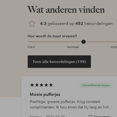
Wat anderen vinden
4.3
gebaseerd op
452
beoordelingen
Hoe wordt de maat ervaren?
Klein
Normaal
Gro
Toon alle beoordelingen (198)
Geverifieerde koper
Mooie pufferjas
Prachtige, groene pufferjas. Krijg constant
complimenten. Ik hou ervan dat hij lang en licht
is. Ik heb hem gewassen - toen werd hij erg slap
Hege J —
2026-03-29
Rapporteer