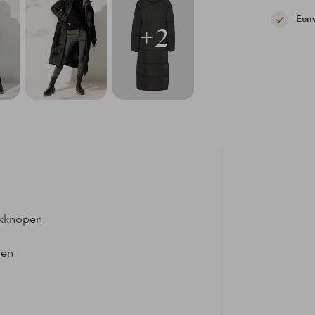
Eenv
+2
rukknopen
wen