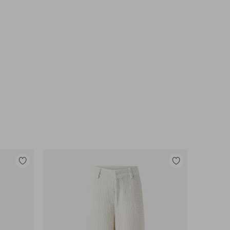
Toevoegen
Toevoegen
aan
aan
favorieten
favorieten