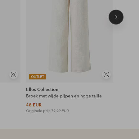
Volgend
product
Soortgelijke
Soortgelijke
OUTLET
OUTLET
tonen
tonen
Ellos Collection
Ellos Plus
Broek met wijde pijpen en hoge taille
Maxi-jurk 
48 EUR
42 EUR
Originele prijs
79,99 EUR
Originele p