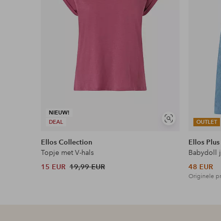
Wasvoorschrift: Wassen op 40°
Mouwlengte: Lange mouw
Artikelnummer: 7016326-03-3436
Download afbeelding in hoge resolutie
Gratis verzending
Geldt voor pakketten boven de 79 €
NIEUW!
Soortgelijke
DEAL
OUTLET
tonen
Lees meer
Ellos Collection
Ellos Plus
Topje met V-hals
Babydoll 
15 EUR
19,99 EUR
48 EUR
Originele pr
Flexibele betaalwijze
Nu betalen, later betalen of in termijnen betal
Meer lezen