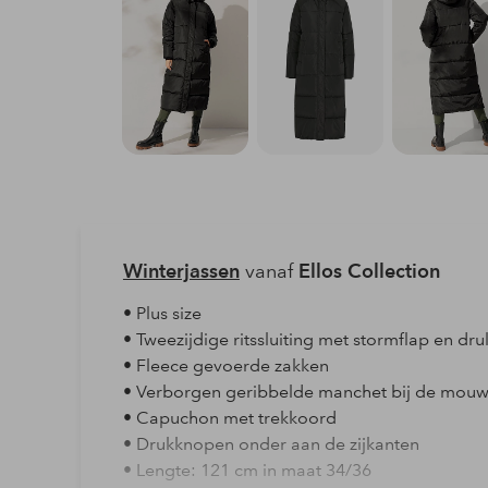
Winterjassen
vanaf
Ellos Collection
• Plus size
• Tweezijdige ritssluiting met stormflap en d
• Fleece gevoerde zakken
• Verborgen geribbelde manchet bij de mou
• Capuchon met trekkoord
• Drukknopen onder aan de zijkanten
• Lengte: 121 cm in maat 34/36