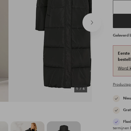
Volgend
product
Geleverd
Eerste
bestell
Word k
Productspe
1
/
6
Nieu
Grat
Flex
termijnen 