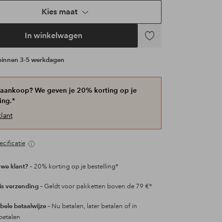
Kies maat
In winkelwagen
Toevoegen
aan
 binnen 3-5 werkdagen
favorieten
 aankoop? We geven je 20% korting op je
ing.*
lant
cificatie
we klant?
– 20% korting op je bestelling*
is verzending
– Geldt voor pakketten boven de 79 €*
ibele betaalwijze
– Nu betalen, later betalen of in
betalen