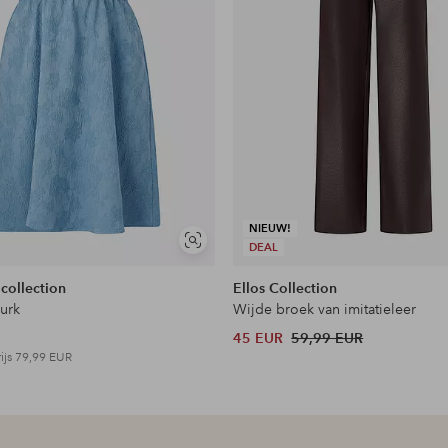
NIEUW!
Soortgelijke
DEAL
tonen
 collection
Ellos Collection
jurk
Wijde broek van imitatieleer
45 EUR
59,99 EUR
ijs
79,99 EUR
en