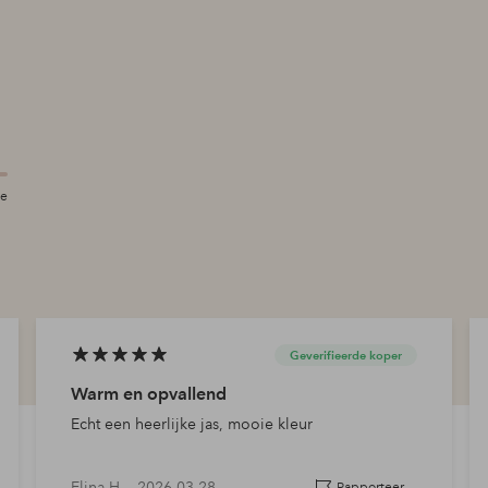
te
Geverifieerde koper
Warm en opvallend
Echt een heerlijke jas, mooie kleur
Elina H —
2026-03-28
Rapporteer