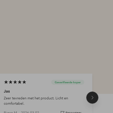
Geverifieerde koper
Jas
War
Zeer tevreden met het product. Licht en
Mooie
Volgend
comfortabel.
hem 
product
Bjørg M —
2026-03-02
Krist
Rapporteer