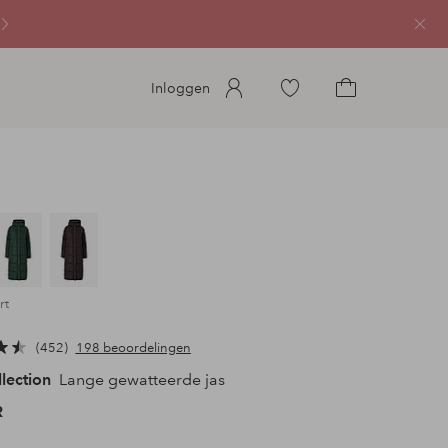
Sluit
Ga
Inloggen
naar
Ga
favoriete
naar
gemarkeerde
het
producten
winkelmandje
rt
452
198 beoordelingen
llection
Lange gewatteerde jas
R