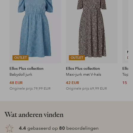
favorieten
favorieten
NI
OUTLET
OUTLET
DE
Ellos Plus collection
Ellos Plus collection
Ellos 
Babydoll jurk
Maxi-jurk met V-hals
Topje
48 EUR
42 EUR
15 E
Originele prijs
79,99 EUR
Originele prijs
69,99 EUR
Wat anderen vinden
4.4
gebaseerd op
80
beoordelingen