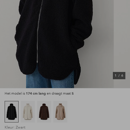
1
/
6
174 cm lang
S
Het model is
en draagt maat
Kleur: Zwart