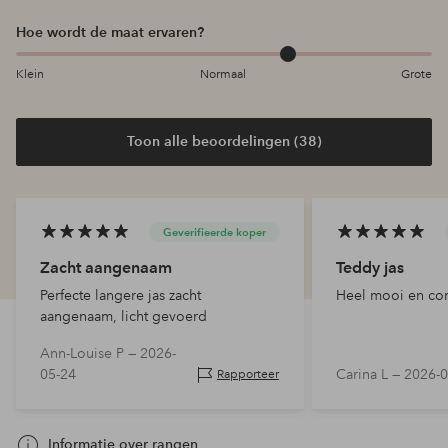
Hoe wordt de maat ervaren?
Klein
Normaal
Grote
Toon alle beoordelingen (38)
Geverifieerde koper
Zacht aangenaam
Teddy jas
Perfecte langere jas zacht
Heel mooi en com
aangenaam, licht gevoerd
Ann-Louise P —
2026-
05-24
Carina L —
2026-0
Rapporteer
Informatie over rangen