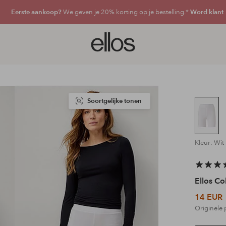
Eerste aankoop?
We geven je 20% korting op je bestelling.*
Word klant
Ellos
logo
-
ga
naar
de
Soortgelijke tonen
voorpagina
Kleur: Wit
Ellos Co
14 EUR
Originele 