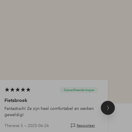
Geverifieerde koper
Fietsbroek
Geef
Fantastisch! Ze zijn heel comfortabel en werken
Past 
Volgend
geweldig!
zitte
product
Therese S —
2025-06-26
Seija
Rapporteer