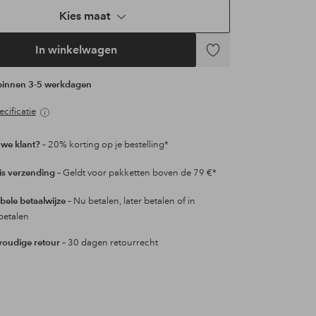
Kies maat
In winkelwagen
Toevoegen
aan
 binnen 3-5 werkdagen
favorieten
cificatie
we klant?
– 20% korting op je bestelling*
is verzending
– Geldt voor pakketten boven de 79 €*
ibele betaalwijze
– Nu betalen, later betalen of in
betalen
oudige retour
– 30 dagen retourrecht