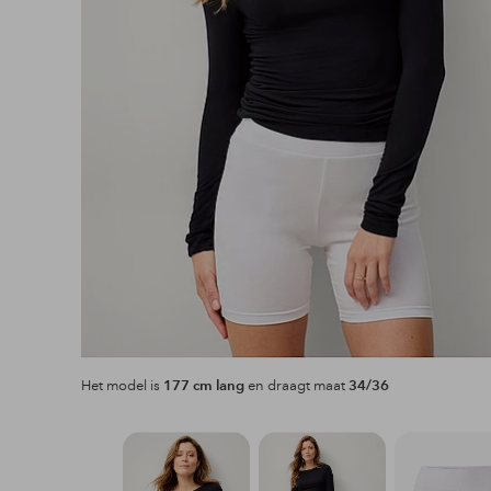
Het model is
177 cm lang
en draagt maat
34/36