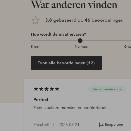
Wat anderen vinden
3.8
gebaseerd op
46
beoordelingen
Hoe wordt de maat ervaren?
Klein
Normaal
Gro
Toon alle beoordelingen (12)
Geverifieerde koper
Perfect
Zaten zoals ze moesten en comfortabel
Elicabeth J —
2025-08-21
Rapporteer