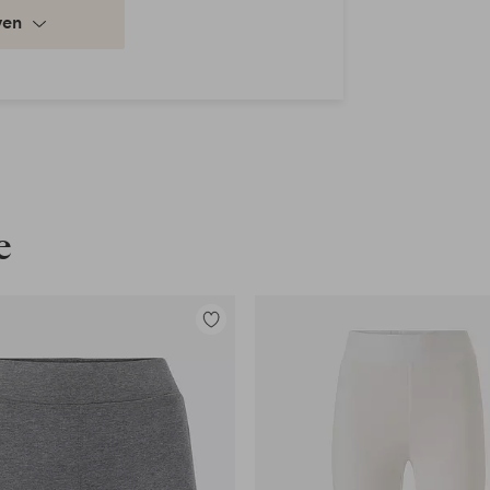
ven
e
Toevoegen
aan
favorieten
en