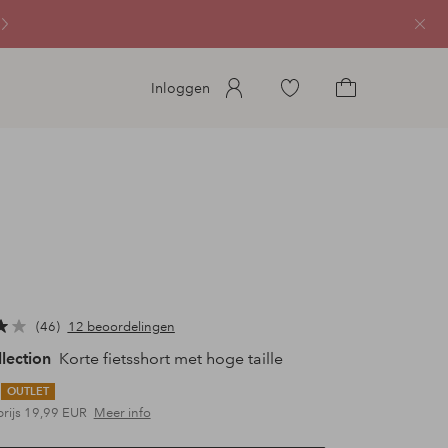
Sluit
Ga
Inloggen
naar
Ga
favoriete
naar
gemarkeerde
het
producten
winkelmandje
46
12 beoordelingen
llection
Korte fietsshort met hoge taille
OUTLET
prijs
19,99 EUR
Meer info