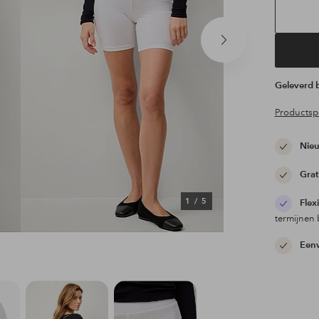
Volgend
product
Geleverd
Productspe
Nieu
Grat
1
/
5
Flex
termijnen 
Eenv