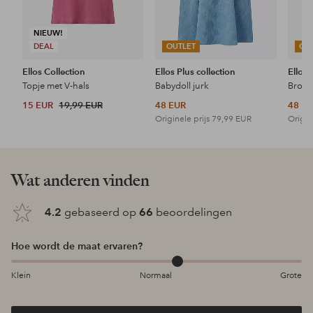
NIEUW!
DEAL
OUTLET
OU
Ellos Collection
Ellos Plus collection
Ellos 
Topje met V-hals
Babydoll jurk
15 EUR
19,99 EUR
48 EUR
48 E
Originele prijs
79,99 EUR
Origin
Wat anderen vinden
4.2
gebaseerd op
66
beoordelingen
Hoe wordt de maat ervaren?
Klein
Normaal
Grote