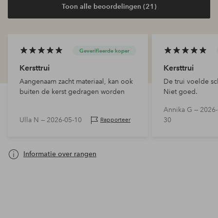
Toon alle beoordelingen (21)
Geverifieerde koper
Kersttrui
Kersttrui
Aangenaam zacht materiaal, kan ook
De trui voelde sc
buiten de kerst gedragen worden
Niet goed.
Annika G —
2026-
Ulla N —
2026-05-10
30
Rapporteer
Informatie over rangen