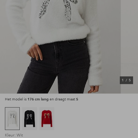
1
/
5
176 cm lang
S
Het model is
en draagt maat
Kleur: Wit