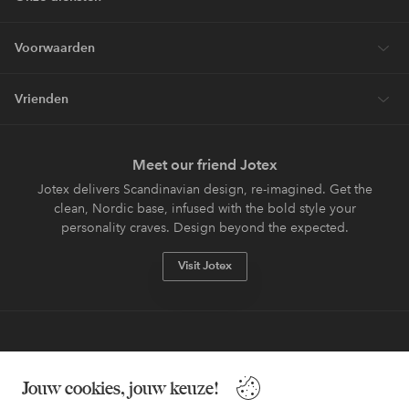
Voorwaarden
Vrienden
Meet our friend Jotex
Jotex delivers Scandinavian design, re-imagined. Get the
clean, Nordic base, infused with the bold style your
personality craves. Design beyond the expected.
Visit Jotex
Veilig betalen - Nu betalen of opsplitsen
Jouw cookies, jouw keuze!
Wil je meer weten over
onze betaalopties
?