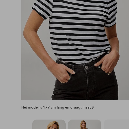
Het model is
177 cm lang
en draagt maat
S