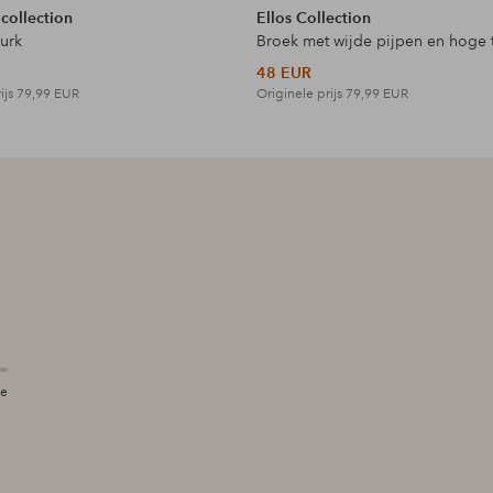
 collection
Ellos Collection
jurk
Broek met wijde pijpen en hoge t
48 EUR
ijs
79,99 EUR
Originele prijs
79,99 EUR
te