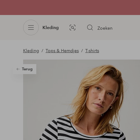
Kleding
Zoeken
Afbeelding
zoeken
Kleding
Tops & Hemdjes
T-shirts
Terug