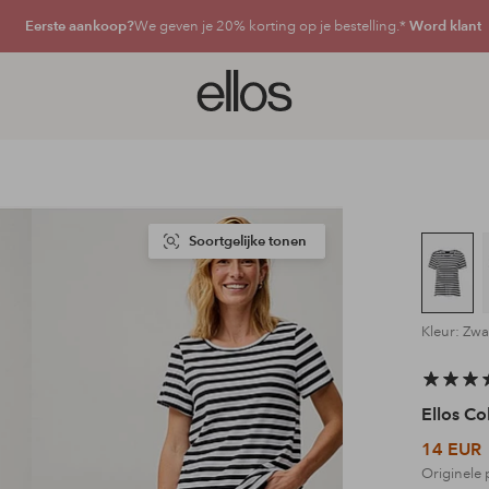
Eerste aankoop?
We geven je 20% korting op je bestelling.*
Word klant
Ellos
logo
-
ga
naar
de
voorpagina
Soortgelijke tonen
Kleur: Zwa
Ellos Co
14 EUR
Originele 