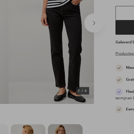
Volgend
product
Geleverd
Productspe
Nieu
Grat
1
/
6
Flex
termijnen 
Eenv