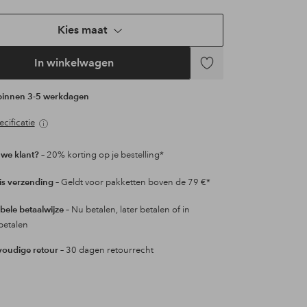
Kies maat
In winkelwagen
Toevoegen
aan
 binnen 3-5 werkdagen
favorieten
cificatie
we klant?
– 20% korting op je bestelling*
is verzending
– Geldt voor pakketten boven de 79 €*
ibele betaalwijze
– Nu betalen, later betalen of in
betalen
oudige retour
– 30 dagen retourrecht