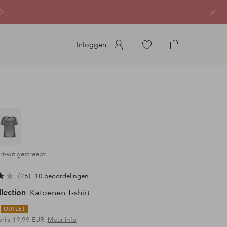
Sluit
Ga
Inloggen
naar
Ga
favoriete
naar
gemarkeerde
het
producten
winkelmandje
rt-wit gestreept
26
10 beoordelingen
llection
Katoenen T-shirt
OUTLET
prijs
19,99 EUR
Meer info