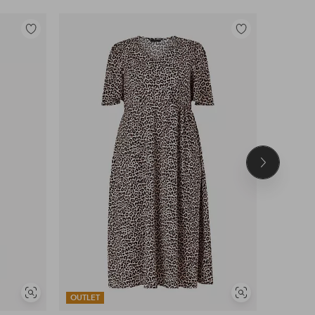
Toevoegen
Toevoegen
aan
aan
favorieten
favorieten
Volgend
product
Soortgelijke
Soortgelijke
OUTLET
OUTLET
tonen
tonen