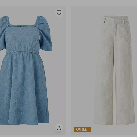
Toevoegen
aan
favorieten
Soortgelijke
OUTLET
tonen