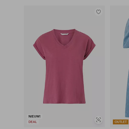
Toevoegen
aan
favorieten
NIEUW!
Soortgelijke
DEAL
OUTLET
tonen