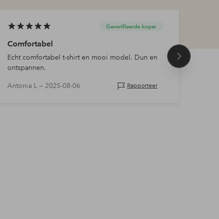
Geverifieerde koper
Comfortabel
Gema
Echt comfortabel t-shirt en mooi model. Dun en
Past 
Volgend
ontspannen.
product
Antonia L —
2025-08-06
Ingr
Rapporteer