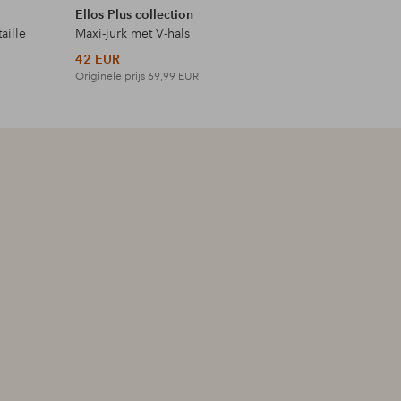
Ellos Plus collection
Ellos Col
aille
Maxi-jurk met V-hals
Top met 
42 EUR
18 EUR
Originele prijs
69,99 EUR
Originele p