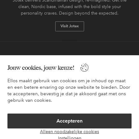
clean, Nordic base, infused with the bold style your
personality craves. Design beyond the expected.
Visit Jotex
Veilig betalen - Nu betalen of opsplitsen
Jouw cookies, jouw keuze!
Wil je meer weten over
onze betaalopties
?
Ellos maakt gebruik van cookies om je inhoud op maat
en een betere ervaring op onze website te bieden. Door
te accepteren, bevestig je dat je akkoord gaat met ons
gebruik van cookies.
Nederland - Selecteer land
Accepteren
Facebook
Instagram
Pinterest
Youtube
Alleen noodzakelijke cookies
Instellingen