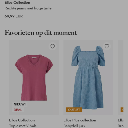
Ellos Collection
Rechte jeans met hoge taille
69,99 EUR
Favorieten op dit moment
Toevoegen
Toevoegen
aan
aan
favorieten
favorieten
NIEUW!
DEAL
OUTLET
OU
Ellos Collection
Ellos Plus collection
Ellos 
Topje met V-hals
Babydoll jurk