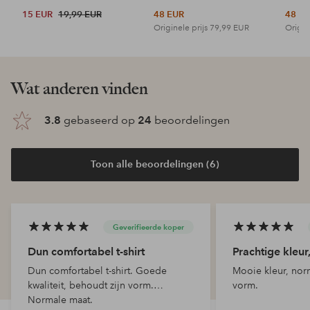
15 EUR
19,99 EUR
48 EUR
48 E
Originele prijs
79,99 EUR
Origin
Wat anderen vinden
3.8
gebaseerd op
24
beoordelingen
Toon alle beoordelingen (6)
Geverifieerde koper
Dun comfortabel t-shirt
Prachtige kleur
Dun comfortabel t-shirt. Goede
Mooie kleur, nor
kwaliteit, behoudt zijn vorm.
vorm.
Normale maat.