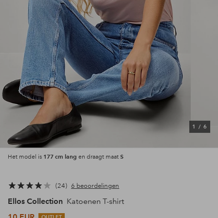
1
/
6
177 cm lang
S
Het model is
en draagt maat
24
6 beoordelingen
Ellos Collection
Katoenen T-shirt
10 EUR
OUTLET