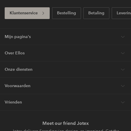
Klantenservice
Bestelling
Betaling
Leverin
Mijn pagina's
Over Ellos
Onze diensten
Voorwaarden
Vrienden
Meet our friend Jotex
Jotex delivers Scandinavian design, re-imagined. Get the