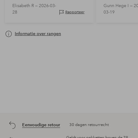
Elisabeth R —
2026-03-
Gunn Hege I —
2
28
03-19
Rapporteer
Informatie over rangen
Eenvoudige retour
30 dagen retourrecht
Geldt voor pakketten boven de 79