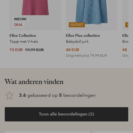
NIEUW!
DEAL
OUTLET
OU
Ellos Collection
Ellos Plus collection
Ellos 
Topje met V-hals
Babydoll jurk
15 EUR
19,99 EUR
48 EUR
48 E
Originele prijs
79,99 EUR
Origin
Wat anderen vinden
3.6
gebaseerd op
5
beoordelingen
Toon alle beoordelingen (2)