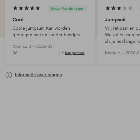
Geverifieerde koper
Cool
Jumpsuit
Coole jumpsuit. Kan worden
Vrij rekbaar en q
gedragen met en zonder bandjes.
We zullen zien ho
Misschien een beetje groot in maat?
als je het langer 
Monica B —
2026-03-
06
Merja H —
2026-0
Rapporteer
Informatie over rangen