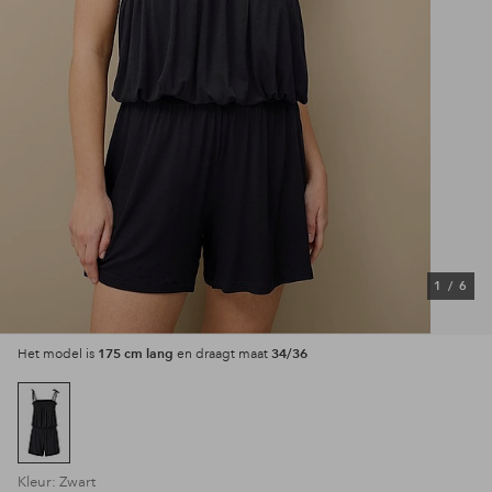
1
/
6
175 cm lang
34/36
Het model is
en draagt maat
Kleur: Zwart