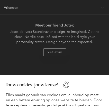
Vrienden
Meet our friend Jotex
Jotex delivers Scandinavian design, re-imagined. Get the
clean, Nordic base, infused with the bold style your
personality craves. Design beyond the expected.
Visit Jotex
Veilig betalen - Nu betalen of opsplitsen
Jouw cookies, jouw keuze!
Wil je meer weten over
onze betaalopties
?
Ellos maakt gebruik van cookies om je inhoud op maat
en een betere ervaring op onze website te bieden. Door
te accepteren, bevestig je dat je akkoord gaat met ons