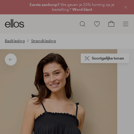
Eerste aankoop?
We geven je 20% korting op je
Sluit
bestelling.*
Word klant
Ellos
Ga
Zoeken
logo
naar
Ga
-
favoriete
naar
Badkleding
Strandkleding
ga
gemarkeerde
het
naar
producten
winkelmand
de
Soortgelijke tonen
Terug
voorpagina