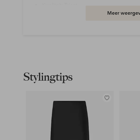
Kwaliteit: Tricot
Meer weerge
Materiaal: 95% Polyester, 5% Elastaan
Pasvorm: Relaxed
Wasvoorschrift: Wassen op 40°
Mouwlengte: 3/4 mouw
Artikelnummer: 7021910-07-XS
Download afbeelding in hoge resolutie
Stylingtips
Gratis verzending
Geldt voor pakketten boven de 79 €
Toevoegen
aan
Lees meer
favorieten