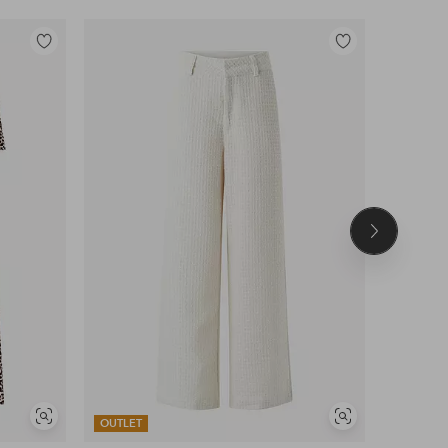
Toevoegen
Toevoegen
aan
aan
favorieten
favorieten
Volgend
product
Soortgelijke
Soortgelijke
OUTLET
OUTLET
tonen
tonen