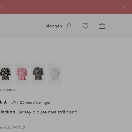
Sluit
Ga
Inloggen
naar
Ga
favoriete
naar
gemarkeerde
het
producten
winkelmandje
ze bloemen
79
26 beoordelingen
llection
Jersey blouse met strikband
prijs
34,99 EUR