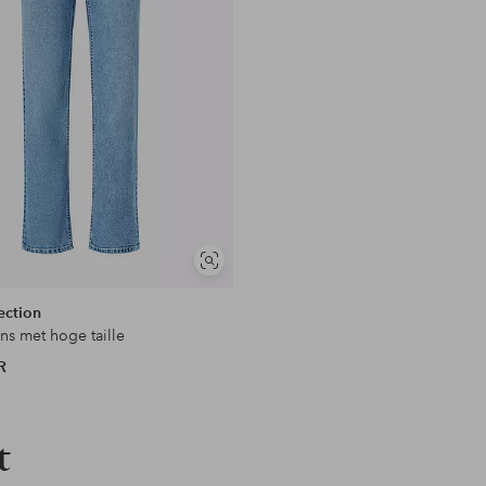
en
Soortgelijke
tonen
ection
ns met hoge taille
R
t