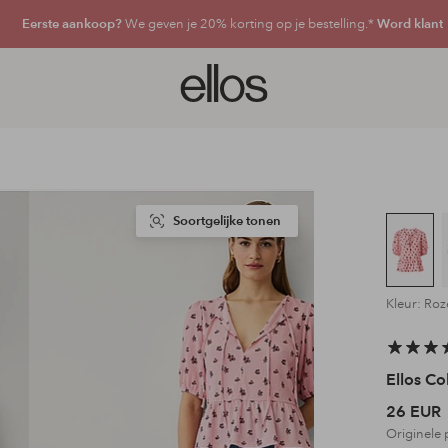
Eerste aankoop?
We geven je 20% korting op je bestelling.*
Word klant
Ellos
logo
-
ga
naar
de
voorpagina
Soortgelijke tonen
Kleur: Ro
Ellos Co
26 EUR
Originele 