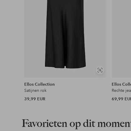
Flexibele betaalwijze
Nu betalen, later betalen of in termijnen betal
Meer lezen
Soortgelijke
tonen
Ellos Collection
Ellos Coll
Satijnen rok
Rechte jea
39,99 EUR
69,99 EU
Favorieten op dit momen