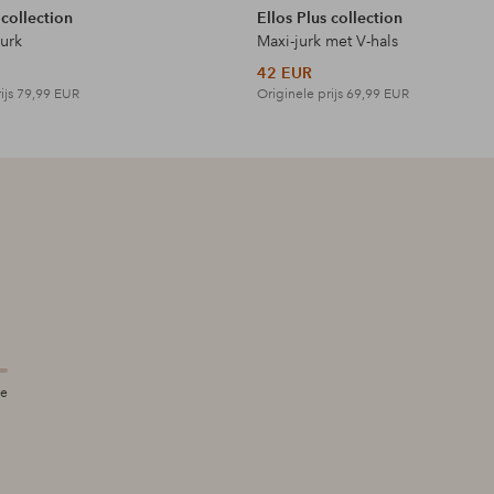
 collection
Ellos Plus collection
jurk
Maxi-jurk met V-hals
42 EUR
ijs
79,99 EUR
Originele prijs
69,99 EUR
te