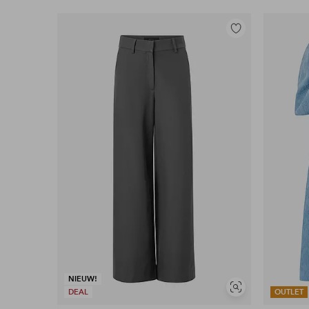
Toevoegen
aan
favorieten
NIEUW!
Soortgelijke
DEAL
OUTLET
tonen