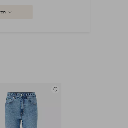
ven
Toevoegen
aan
favorieten