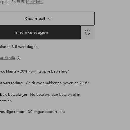
e prijs:
26 EUR
Meer info
Kies maat
In winkelwagen
Toevoegen
aan
 binnen 3-5 werkdagen
favorieten
cificatie
we klant?
– 20% korting op je bestelling*
is verzending
– Geldt voor pakketten boven de 79 €*
ibele betaalwijze
– Nu betalen, later betalen of in
betalen
oudige retour
– 30 dagen retourrecht