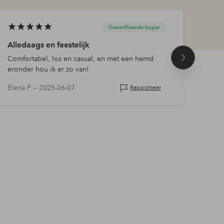
Geverifieerde koper
Alledaags en feestelijk
Top
Comfortabel, los en casual, en met een hemd
Goed
Volgend
eronder hou ik er zo van!
product
Elena P —
2025-06-07
Berit
Rapporteer