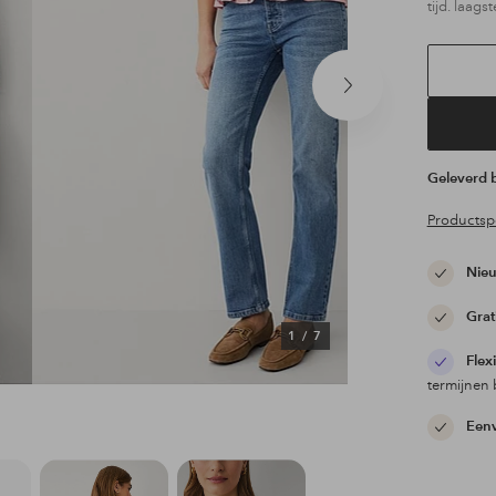
tijd. laagst
Volgend
product
Geleverd
Productspe
Nieu
Grat
1
/
7
Flex
termijnen 
Eenv