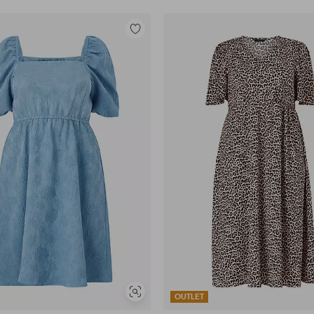
Toevoegen
aan
favorieten
Soortgelijke
OUTLET
tonen