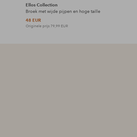
Ellos Collection
Ellos Col
Broek met wijde pijpen en hoge taille
Topje met
48 EUR
27 EUR
Originele prijs
79,99 EUR
Originele p