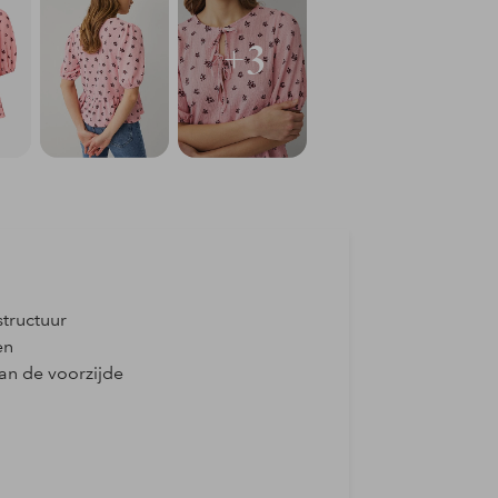
+3
tructuur
en
aan de voorzijde