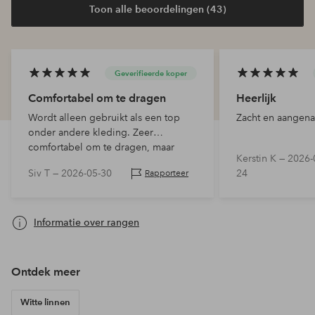
Toon alle beoordelingen (43)
Geverifieerde koper
Comfortabel om te dragen
Heerlijk
Wordt alleen gebruikt als een top
Zacht en aangena
onder andere kleding. Zeer
comfortabel om te dragen, maar
Kerstin K —
2026-
toont alle vetplooien.
Siv T —
2026-05-30
24
Rapporteer
Informatie over rangen
Ontdek meer
Witte linnen