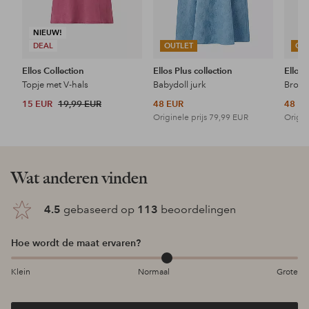
NIEUW!
DEAL
OUTLET
OU
Ellos Collection
Ellos Plus collection
Ellos 
Topje met V-hals
Babydoll jurk
15 EUR
19,99 EUR
48 EUR
48 E
Originele prijs
79,99 EUR
Origin
Wat anderen vinden
4.5
gebaseerd op
113
beoordelingen
Hoe wordt de maat ervaren?
Klein
Normaal
Grote