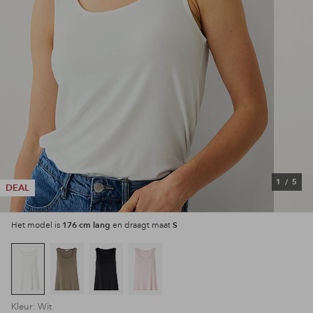
1
/
5
DEAL
176 cm lang
S
Het model is
en draagt maat
Kleur: Wit