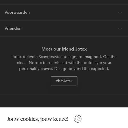
Voorwaarden
Vrienden
Meet our friend Jotex
Jotex delivers Scandinavian design, re-imagined. Get the
clean, Nordic base, infused with the bold style your
personality craves. Design beyond the expected.
Visit Jotex
Veilig betalen - Nu betalen of opsplitsen
Jouw cookies, jouw keuze!
Wil je meer weten over
onze betaalopties
?