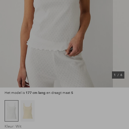
1
/
6
177 cm lang
S
Het model is
en draagt maat
Kleur: Wit