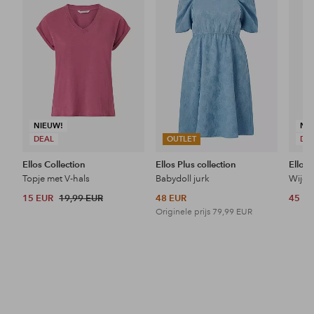
aan
aan
favorieten
favorieten
NIEUW!
NI
DEAL
OUTLET
DE
Ellos Collection
Ellos Plus collection
Ellos 
Topje met V-hals
Babydoll jurk
Wijde 
15 EUR
19,99 EUR
48 EUR
45 E
Originele prijs
79,99 EUR