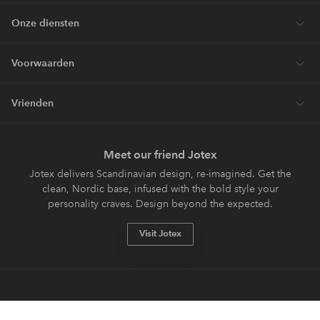
Onze diensten
Voorwaarden
Vrienden
Meet our friend Jotex
Jotex delivers Scandinavian design, re-imagined. Get the
clean, Nordic base, infused with the bold style your
personality craves. Design beyond the expected.
Visit Jotex
Veilig betalen - Nu betalen of opsplitsen