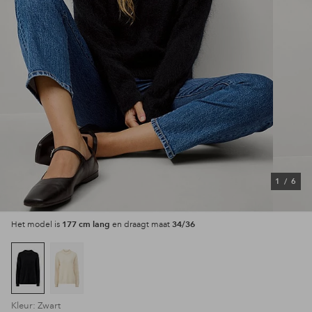
1
/
6
177 cm lang
34/36
Het model is
en draagt maat
Kleur: Zwart