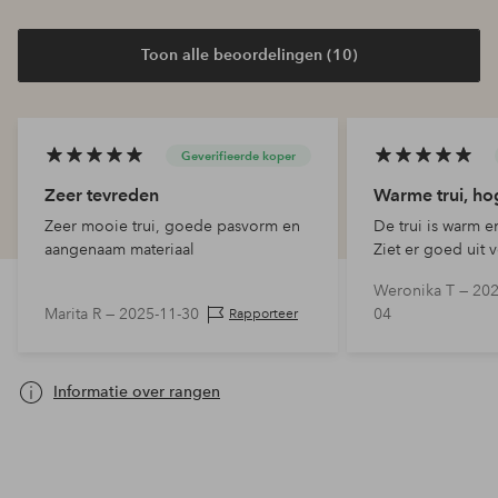
Toon alle beoordelingen (10)
Geverifieerde koper
Zeer tevreden
Warme trui, hog
Zeer mooie trui, goede pasvorm en
De trui is warm e
aangenaam materiaal
Ziet er goed uit 
wandelen.
Weronika T —
202
Marita R —
2025-11-30
04
Rapporteer
Informatie over rangen