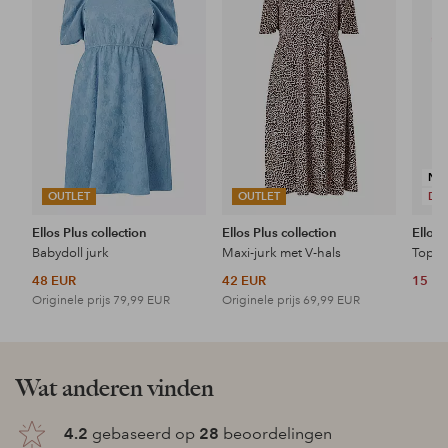
aan
aan
favorieten
favorieten
NI
OUTLET
OUTLET
DE
Ellos Plus collection
Ellos Plus collection
Ellos 
Babydoll jurk
Maxi-jurk met V-hals
Topje
48 EUR
42 EUR
15 E
Originele prijs
79,99 EUR
Originele prijs
69,99 EUR
Wat anderen vinden
4.2
gebaseerd op
28
beoordelingen