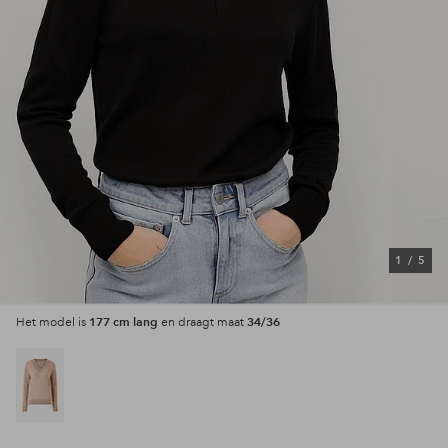
1
/
5
177 cm lang
34/36
Het model is
en draagt maat