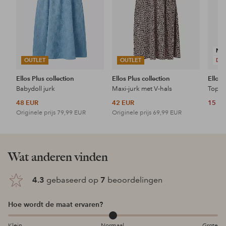
NI
OUTLET
OUTLET
DE
Ellos Plus collection
Ellos Plus collection
Ellos 
Babydoll jurk
Maxi-jurk met V-hals
Topje
48 EUR
42 EUR
15 E
Originele prijs
79,99 EUR
Originele prijs
69,99 EUR
Wat anderen vinden
4.3
gebaseerd op
7
beoordelingen
Hoe wordt de maat ervaren?
Klein
Normaal
Grote