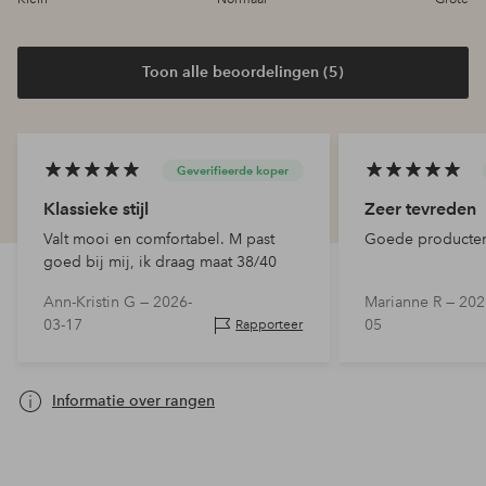
Toon alle beoordelingen (5)
Geverifieerde koper
Klassieke stijl
Zeer tevreden
Valt mooi en comfortabel. M past
Goede producten 
goed bij mij, ik draag maat 38/40
Ann-Kristin G —
2026-
Marianne R —
202
03-17
05
Rapporteer
Informatie over rangen