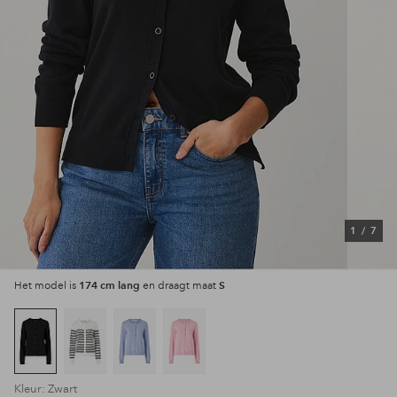
1
/
7
174 cm lang
S
Het model is
en draagt maat
Kleur: Zwart