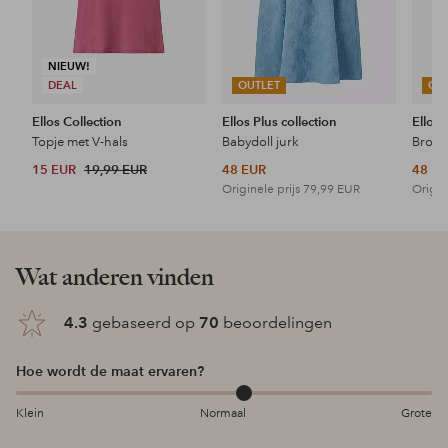
NIEUW!
DEAL
OUTLET
OU
Ellos Collection
Ellos Plus collection
Ellos 
Topje met V-hals
Babydoll jurk
15 EUR
19,99 EUR
48 EUR
48 E
Originele prijs
79,99 EUR
Origin
Wat anderen vinden
4.3
gebaseerd op
70
beoordelingen
Hoe wordt de maat ervaren?
Klein
Normaal
Grote