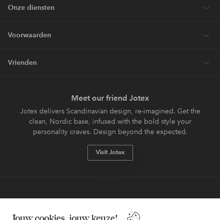
Onze diensten
Voorwaarden
Vrienden
Meet our friend Jotex
Jotex delivers Scandinavian design, re-imagined. Get the
clean, Nordic base, infused with the bold style your
personality craves. Design beyond the expected.
Visit Jotex
Veilig betalen - Nu betalen of opsplitsen
Jouw cookies, jouw keuze!
Wil je meer weten over
onze betaalopties
?