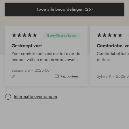
Toon alle beoordelingen (25)
Geverifieerde koper
Gestreept vest
Comfortabel ve
Zeer comfortabel vest dat tot over de
Comfortabel kato
heupen valt en mooi is voor zowel
perfect.
dagelijks gebruik als feestelijke
Susanna S —
2025-08-
gelegenheden. Ik ben 1,75 m lang
01
Sylvie K —
2025-0
Rapporteer
Informatie over rangen