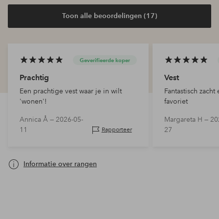
Toon alle beoordelingen (17)
Geverifieerde koper
Prachtig
Vest
Een prachtige vest waar je in wilt
Fantastisch zacht
'wonen'!
favoriet
Annica Å —
2026-05-
Margareta H —
20
11
27
Rapporteer
Informatie over rangen