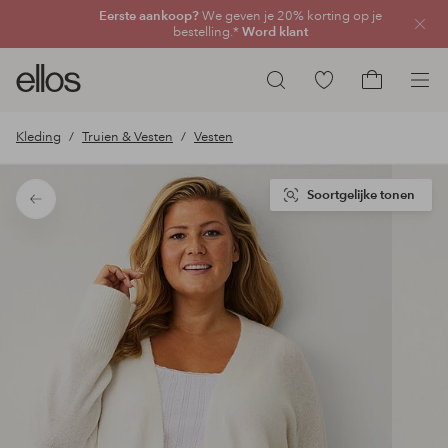
Eerste aankoop?
We geven je 20% korting op je
Sluit
bestelling.*
Word klant
Ellos
Ga
Zoeken
logo
naar
Ga
-
favoriete
naar
Kleding
Truien & Vesten
Vesten
ga
gemarkeerde
het
naar
producten
winkelmand
de
Soortgelijke tonen
Terug
voorpagina