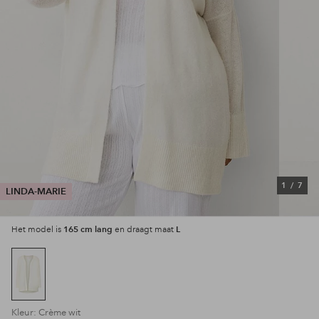
1
/
7
LINDA-MARIE
165 cm lang
L
Het model is
en draagt maat
Kleur: Crème wit