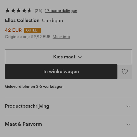
26
17 beoordelingen
Ellos Collection
Cardigan
42 EUR
OUTLET
Originele prijs
59,99 EUR
Meer info
Kies maat
In winkelwagen
Toevoeg
aan
Geleverd binnen 3-5 werkdagen
favoriet
Productbeschrijving
Maat & Pasvorm