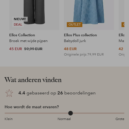
NIEUW!
DEAL
OUTLET
OU
Ellos Collection
Ellos Plus collection
Ellos 
Broek met wijde pijpen
Babydoll jurk
Maxi-
45 EUR
59,99 EUR
48 EUR
42 E
Originele prijs
79,99 EUR
Origin
Wat anderen vinden
4.4
gebaseerd op
26
beoordelingen
Hoe wordt de maat ervaren?
Klein
Normaal
Grote