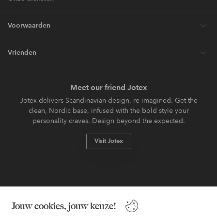
Voorwaarden
Vrienden
Meet our friend Jotex
Jotex delivers Scandinavian design, re-imagined. Get the
clean, Nordic base, infused with the bold style your
personality craves. Design beyond the expected.
Visit Jotex
Veilig betalen - Nu betalen of opsplitsen
Jouw cookies, jouw keuze!
Wil je meer weten over
onze betaalopties
?