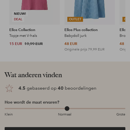
NIEUW!
DEAL
OUTLET
OU
Ellos Collection
Ellos Plus collection
Ellos 
Topje met V-hals
Babydoll jurk
15 EUR
19,99 EUR
48 EUR
48 E
Originele prijs
79,99 EUR
Origin
Wat anderen vinden
4.5
gebaseerd op
40
beoordelingen
Hoe wordt de maat ervaren?
Klein
Normaal
Grote