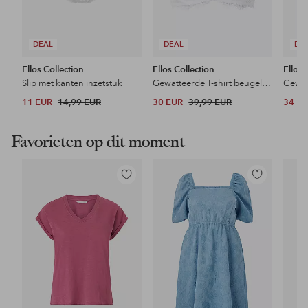
DEAL
DEAL
DE
Ellos Collection
Ellos Collection
Ellos 
Slip met kanten inzetstuk
Gewatteerde T-shirt beugelbeha
11 EUR
14,99 EUR
30 EUR
39,99 EUR
34 E
Favorieten op dit moment
Toevoegen
Toevoegen
aan
aan
favorieten
favorieten