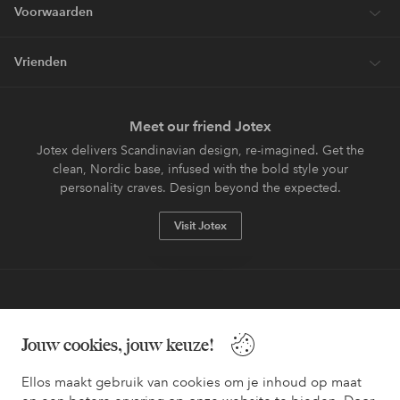
Voorwaarden
Vrienden
Meet our friend Jotex
Jotex delivers Scandinavian design, re-imagined. Get the
clean, Nordic base, infused with the bold style your
personality craves. Design beyond the expected.
Visit Jotex
Veilig betalen - Nu betalen of opsplitsen
Jouw cookies, jouw keuze!
Wil je meer weten over
onze betaalopties
?
Ellos maakt gebruik van cookies om je inhoud op maat