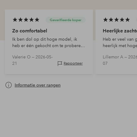
Geverifieerde koper
Zo comfortabel
Heerlijke zachte
Ik ben dol op dit hoge model, ik
Heb er veel van 
heb er één gekocht om te proberen
heerlijk met hoge 
maar ik ga er meerdere kopen!
Valerie O —
2026-05-
Lillemor A —
2026
21
07
Rapporteer
Informatie over rangen