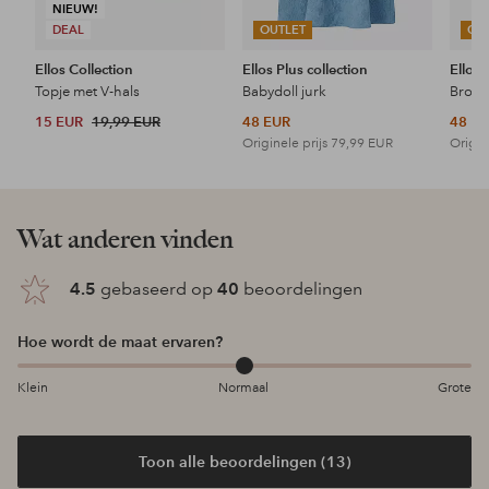
NIEUW!
DEAL
OUTLET
OU
Ellos Collection
Ellos Plus collection
Ellos 
Topje met V-hals
Babydoll jurk
15 EUR
19,99 EUR
48 EUR
48 E
Originele prijs
79,99 EUR
Origin
Wat anderen vinden
4.5
gebaseerd op
40
beoordelingen
Hoe wordt de maat ervaren?
Klein
Normaal
Grote
Toon alle beoordelingen (13)