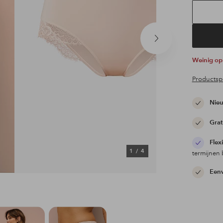
Volgend
product
Weinig o
Productspe
Nieu
Grat
Flex
1
/
4
termijnen 
Eenv