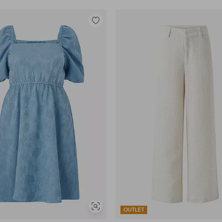
Toevoegen
aan
favorieten
Soortgelijke
OUTLET
tonen