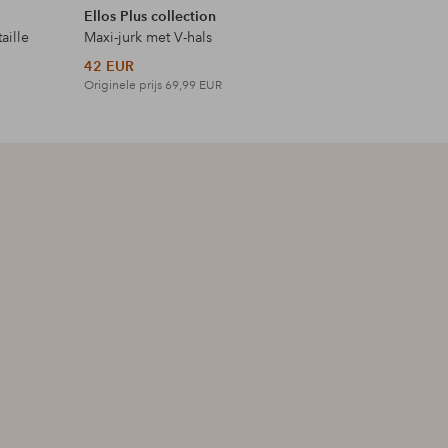
Ellos Plus collection
Ellos Col
aille
Maxi-jurk met V-hals
Top met 
42 EUR
18 EUR
Originele prijs
69,99 EUR
Originele p