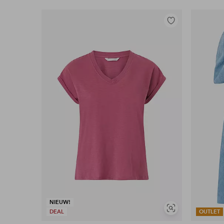
Toevoegen
aan
favorieten
NIEUW!
Soortgelijke
DEAL
OUTLET
tonen