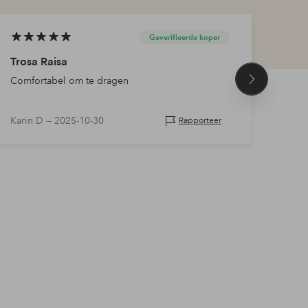
Geverifieerde koper
Trosa Raisa
Beste
Comfortabel om te dragen
Zo te
Volgend
product
Karin D —
2025-10-30
Cari
Rapporteer