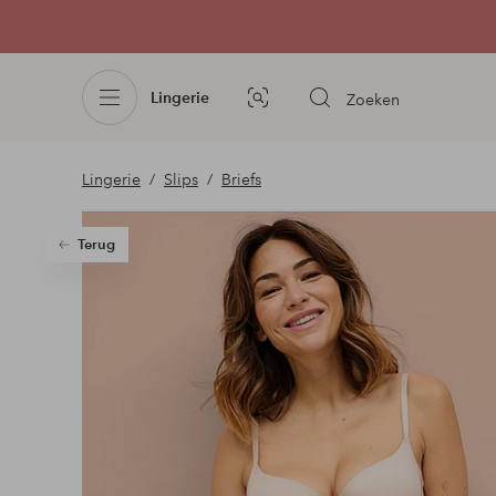
Lingerie
Zoeken
Afbeelding
zoeken
Lingerie
Slips
Briefs
Terug