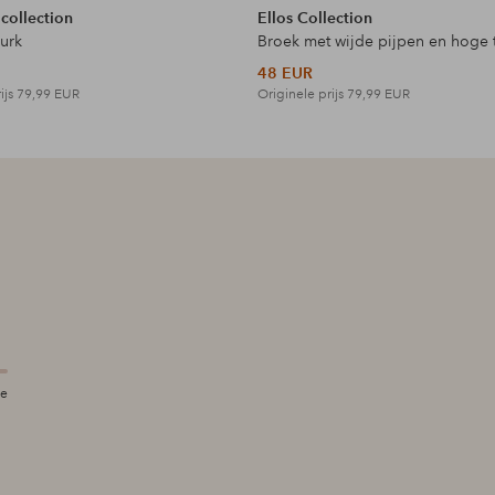
 collection
Ellos Collection
jurk
Broek met wijde pijpen en hoge t
48 EUR
ijs
79,99 EUR
Originele prijs
79,99 EUR
te