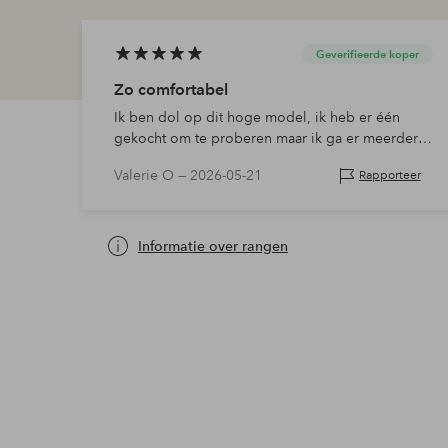
Geverifieerde koper
Zo comfortabel
Ik ben dol op dit hoge model, ik heb er één
gekocht om te proberen maar ik ga er meerdere
kopen!
Valerie O —
2026-05-21
Rapporteer
Informatie over rangen