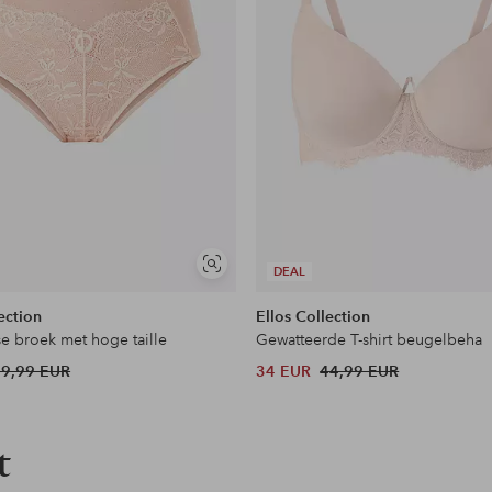
Soortgelijke
DEAL
tonen
ection
Ellos Collection
se broek met hoge taille
Gewatteerde T-shirt beugelbeha
19,99 EUR
34 EUR
44,99 EUR
t