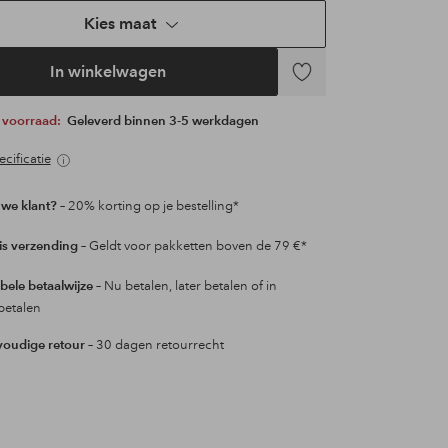
Kies maat
In winkelwagen
Toevoegen
aan
p voorraad:
Geleverd binnen 3-5 werkdagen
favorieten
cificatie
we klant?
– 20% korting op je bestelling*
is verzending
– Geldt voor pakketten boven de 79 €*
ibele betaalwijze
– Nu betalen, later betalen of in
betalen
oudige retour
– 30 dagen retourrecht