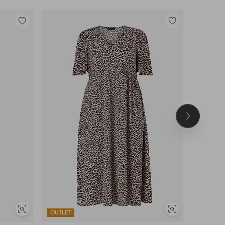
Toevoegen
Toevoegen
aan
aan
favorieten
favorieten
Volgend
product
Soortgelijke
Soortgelijke
OUTLET
OUTLET
tonen
tonen