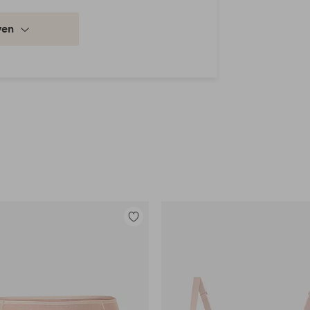
ven
Toevoegen
aan
favorieten
en