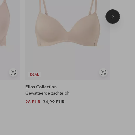
Volgend
product
Soortgelijke
Soortgelijke
DEAL
DEAL
tonen
tonen
Ellos Collection
Ellos Col
Gewatteerde zachte bh
Gevoerde 
26 EUR
34,99 EUR
30 EUR