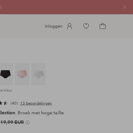
Sluit
Ga
Inloggen
naar
Ga
favoriete
naar
gemarkeerde
het
producten
winkelmandje
ge kleur
40
13 beoordelingen
llection
Broek met hoge taille
19,99 EUR