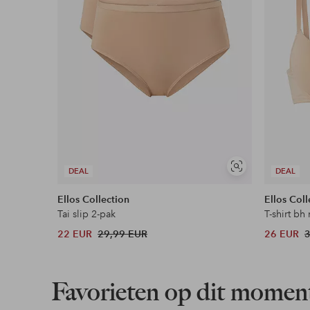
Flexibele betaalwijze
Nu betalen, later betalen of in termijnen betal
Meer lezen
Soortgelijke
DEAL
DEAL
tonen
Ellos Collection
Ellos Coll
Tai slip 2-pak
T-shirt bh
22 EUR
29,99 EUR
26 EUR
Favorieten op dit momen