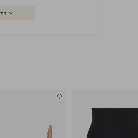
ven
Toevoegen
aan
favorieten