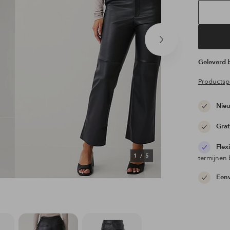
Volgend
product
Geleverd
Productspe
Nieu
Grat
Flex
1
/
5
termijnen 
Eenv