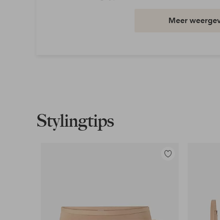
Kwaliteit: Woven
Meer weerge
Materiaal: 100% Polyester
Taille: High waist
Pasvorm: Regular
Wasvoorschrift: Wassen op 40°
Uitvoering: Imitatieleer
Artikelnummer: 7013841-01-34
Stylingtips
Download afbeelding in hoge resolutie
Toevoegen
Gratis verzending
aan
Geldt voor pakketten boven de 79 €
favorieten
Lees meer