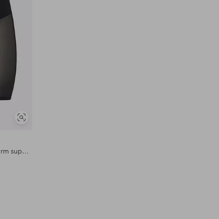
Soortgelijke
tonen
Shaping shorts met hoge taille - firm support