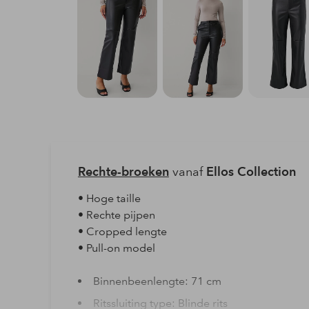
Rechte-broeken
vanaf
Ellos Collection
• Hoge taille
• Rechte pijpen
• Cropped lengte
• Pull-on model
Binnenbeenlengte: 71 cm
Ritssluiting type: Blinde rits