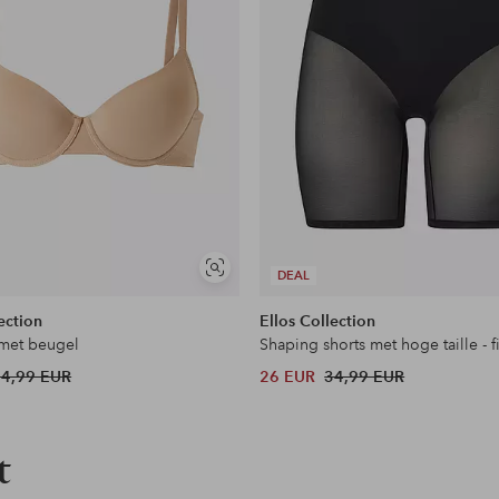
en
Soortgelijke
DEAL
tonen
ection
Ellos Collection
 met beugel
34,99 EUR
26 EUR
34,99 EUR
t