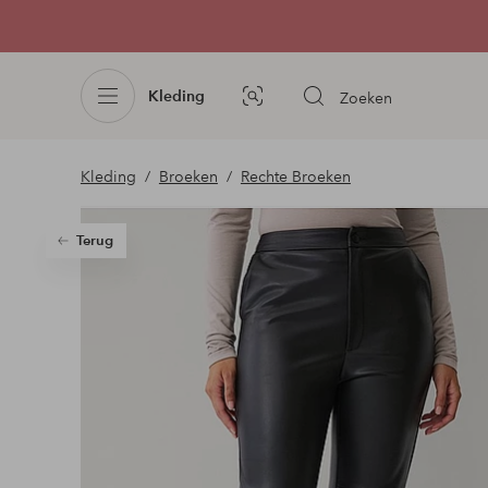
Kleding
Zoeken
Afbeelding
zoeken
Kleding
Broeken
Rechte Broeken
Terug