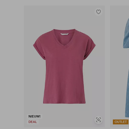
Toevoegen
aan
favorieten
NIEUW!
Soortgelijke
DEAL
OUTLET
tonen