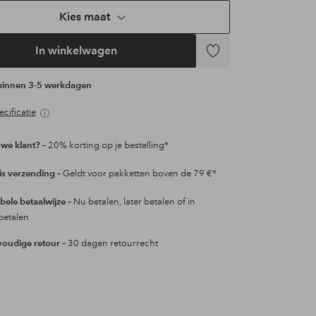
Kies maat
In winkelwagen
Toevoegen
aan
 binnen 3-5 werkdagen
favorieten
cificatie
we klant?
– 20% korting op je bestelling*
is verzending
– Geldt voor pakketten boven de 79 €*
ibele betaalwijze
– Nu betalen, later betalen of in
betalen
oudige retour
– 30 dagen retourrecht