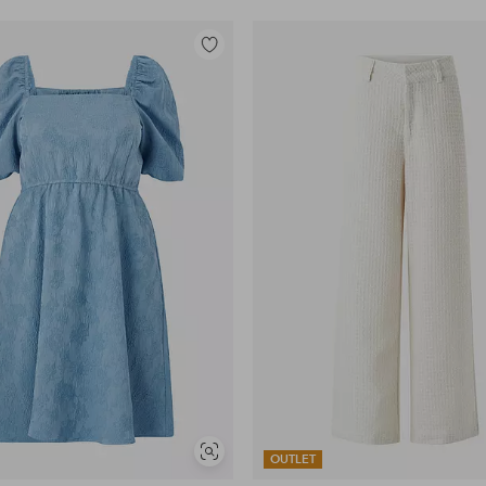
Toevoegen
aan
favorieten
Soortgelijke
OUTLET
tonen