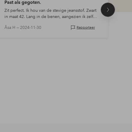
Past als gegoten.
Zwar
Zit perfect. Ik hou van de stevige jeansstof. Zwart
Maat 
Volgend
in maat 42. Lang in de benen, aangezien ik zelf
maat 
product
niet zo langbenig ben. Maat is perfect.
Åsa H —
2024-11-30
Eva 
Rapporteer