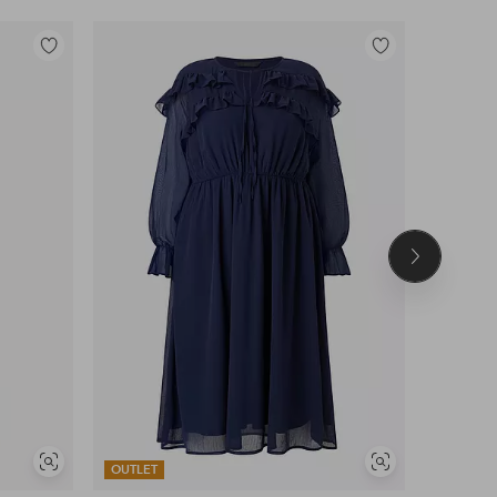
Toevoegen
Toevoegen
aan
aan
favorieten
favorieten
Volgend
product
Soortgelijke
Soortgelijke
OUTLET
OUTLET
tonen
tonen