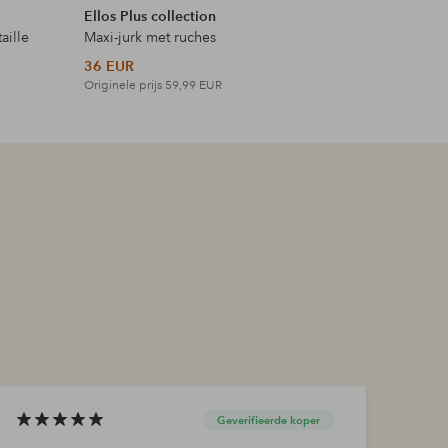
Ellos Plus collection
Ellos Plus
aille
Maxi-jurk met ruches
Maxi-jurk 
36 EUR
42 EUR
Originele prijs
59,99 EUR
Originele p
Geverifieerde koper