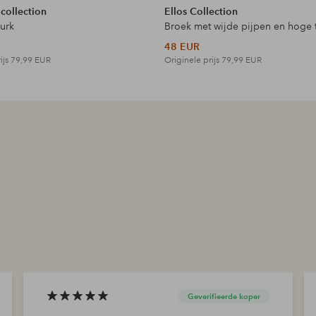
 collection
Ellos Collection
jurk
Broek met wijde pijpen en hoge t
48 EUR
ijs
79,99 EUR
Originele prijs
79,99 EUR
Geverifieerde koper