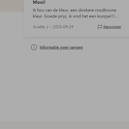
Mooi!
Ik hou van de kleur, een donkere roodbruine
kleur. Goede prijs, ik vind het een koopje!!!
Comfortabel en stijlvol. Bruikbaar voor zowel
Anette J —
2025-09-29
Rapporteer
laarzen als sneakers....
Informatie over rangen