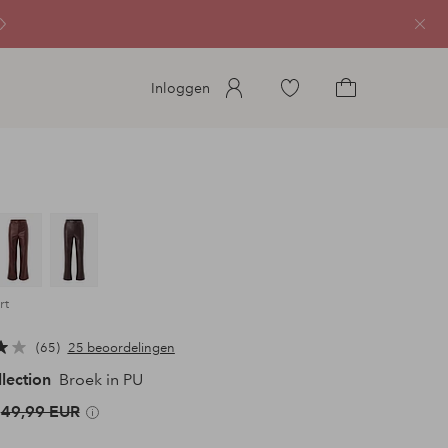
Sluit
Ga
Inloggen
naar
Ga
favoriete
naar
gemarkeerde
het
producten
winkelmandje
rt
65
25 beoordelingen
llection
Broek in PU
49,99 EUR