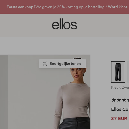
Eerste aankoop?
We geven je 20% korting op je bestelling.*
Word klant
Ellos
logo
-
ga
naar
de
voorpagina
Soortgelijke tonen
Kleur: Zwa
Ellos Co
37 EUR