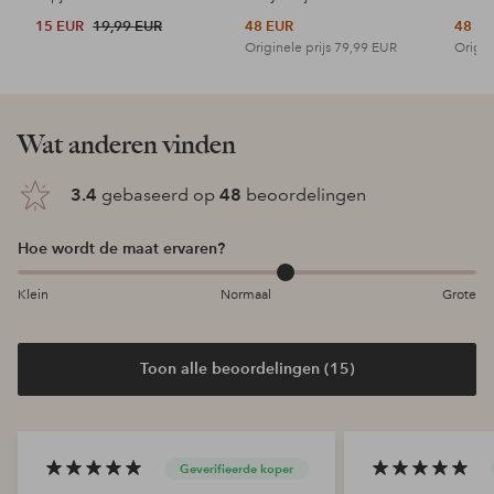
15 EUR
19,99 EUR
48 EUR
48 E
Originele prijs
79,99 EUR
Origin
Wat anderen vinden
3.4
gebaseerd op
48
beoordelingen
Hoe wordt de maat ervaren?
Klein
Normaal
Grote
Toon alle beoordelingen (15)
Geverifieerde koper