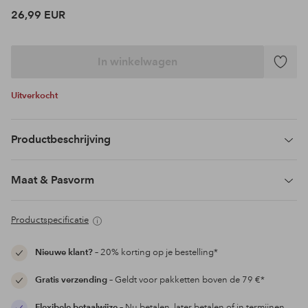
26,99 EUR
In winkelwagen
Toevoeg
aan
Uitverkocht
favoriet
Productbeschrijving
Maat & Pasvorm
Productspecificatie
Nieuwe klant?
– 20% korting op je bestelling*
Gratis verzending
– Geldt voor pakketten boven de 79 €*
Flexibele betaalwijze
– Nu betalen, later betalen of in termijnen