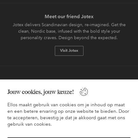
Meet our friend Jotex
Jotex delivers Scandinavian design, re-imagined. Get the
clean, Nordic base, infused with the bold style your
personality craves. Design beyond the expected.
Visit Jotex
Veilig betalen - Nu betalen of opsplitsen
Jouw cookies, jouw keuze!
Wil je meer weten over
onze betaalopties
?
Ellos maakt gebruik van cookies om je inhoud op maat
en een betere ervaring op onze website te bieden. Door
te accepteren, bevestig je dat je akkoord gaat met ons
gebruik van cookies.
Nederland - Selecteer land