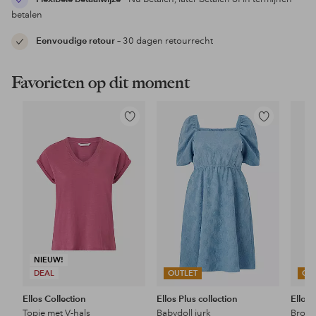
betalen
Eenvoudige retour
– 30 dagen retourrecht
Favorieten op dit moment
Toevoegen
Toevoegen
aan
aan
favorieten
favorieten
NIEUW!
DEAL
OUTLET
OU
Ellos Collection
Ellos Plus collection
Ellos 
Topje met V-hals
Babydoll jurk