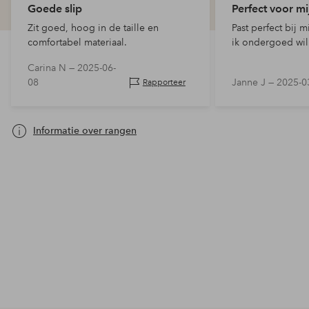
Goede slip
Perfect voor mi
Zit goed, hoog in de taille en
Past perfect bij 
comfortabel materiaal.
ik ondergoed wil
Carina N —
2025-06-
08
Janne J —
2025-0
Rapporteer
Informatie over rangen