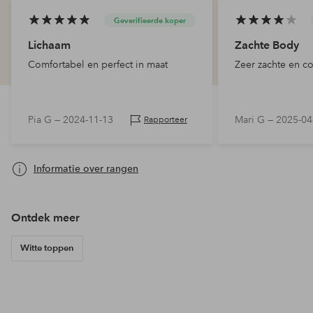
Geverifieerde koper
Lichaam
Zachte Body
Comfortabel en perfect in maat
Zeer zachte en c
Pia G —
2024-11-13
Mari G —
2025-04
Rapporteer
Informatie over rangen
Ontdek meer
Witte toppen