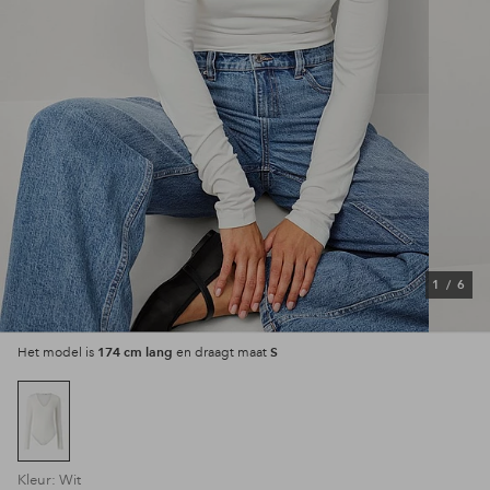
1
/
6
174 cm lang
S
Het model is
en draagt maat
Kleur: Wit