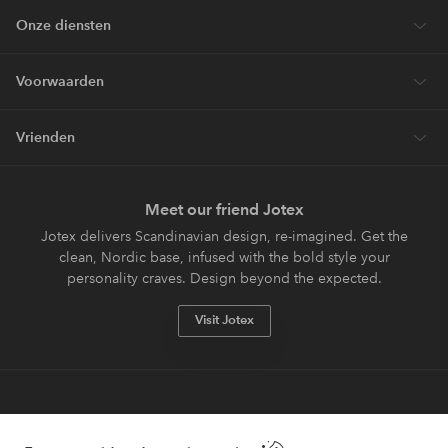
Onze diensten
Voorwaarden
Vrienden
Meet our friend Jotex
Jotex delivers Scandinavian design, re-imagined. Get the
clean, Nordic base, infused with the bold style your
personality craves. Design beyond the expected.
Visit Jotex
Veilig betalen - Nu betalen of opsplitsen