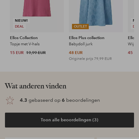
NIEUW!
NI
DEAL
OUTLET
DE
Ellos Collection
Ellos Plus collection
Ellos 
Topje met V-hals
Babydoll jurk
Wijde 
15 EUR
19,99 EUR
48 EUR
45 E
Originele prijs
79,99 EUR
Wat anderen vinden
4.3
gebaseerd op
6
beoordelingen
Toon alle beoordelingen (3)