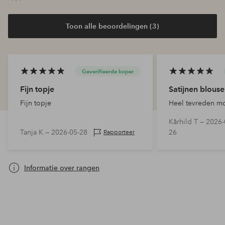
Toon alle beoordelingen (3)
Geverifieerde koper
Fijn topje
Satijnen blouse
Fijn topje
Heel tevreden m
Kårhild T —
2026-
Tanja K —
2026-05-28
26
Rapporteer
Informatie over rangen