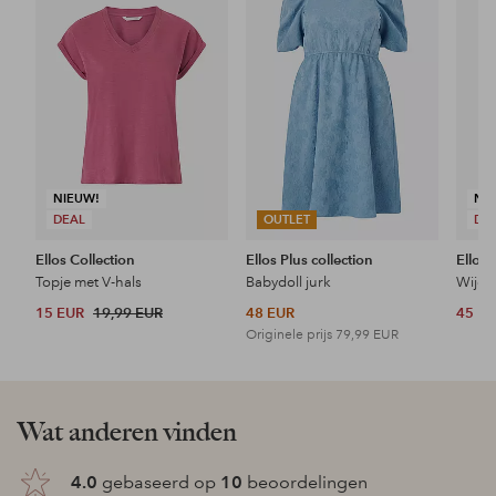
aan
aan
favorieten
favorieten
NIEUW!
NI
DEAL
OUTLET
DE
Ellos Collection
Ellos Plus collection
Ellos 
Topje met V-hals
Babydoll jurk
Wijde 
15 EUR
19,99 EUR
48 EUR
45 E
Originele prijs
79,99 EUR
Wat anderen vinden
4.0
gebaseerd op
10
beoordelingen