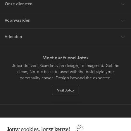
Onze diensten
Voorwaarden
Vrienden
Meet our friend Jotex
Jotex delivers Scandinavian design, re-imagined. Get the
clean, Nordic base, infused with the bold style your
personality craves. Design beyond the expected.
Visit Jotex
Veilig betalen - Nu betalen of opsplitsen
Jouw cookies, jouw keuze!
Wil je meer weten over
onze betaalopties
?