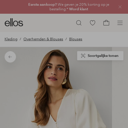
Eerste aankoop?
We geven je 20% korting op je
Sluit
bestelling.*
Word klant
Ellos
Ga
Zoeken
logo
naar
Ga
-
favoriete
naar
Kleding
Overhemden & Blouses
Blouses
ga
gemarkeerde
het
naar
producten
winkelmand
de
Soortgelijke tonen
Terug
voorpagina