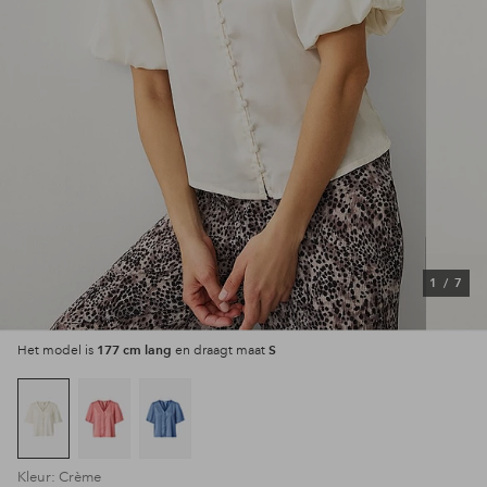
1
/
7
177 cm lang
S
Het model is
en draagt maat
Kleur: Crème