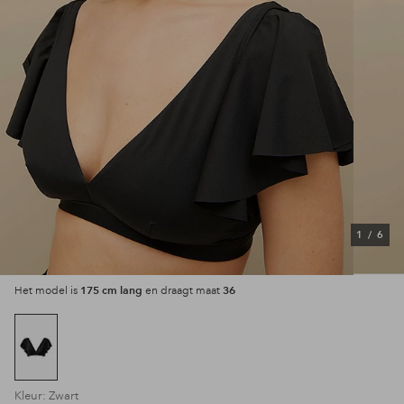
1
/
6
175 cm lang
36
Het model is
en draagt maat
Kleur: Zwart