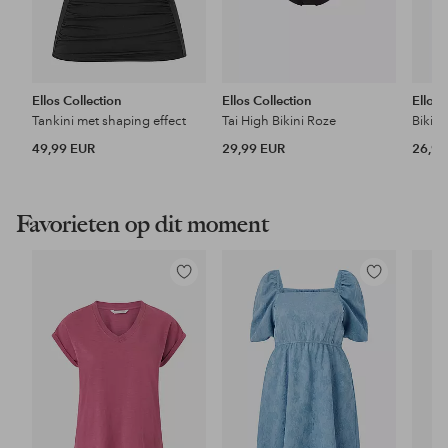
Ellos Collection
Ellos Collection
Ellos 
Tankini met shaping effect
Tai High Bikini Roze
Bikini
49,99 EUR
29,99 EUR
26,99
Favorieten op dit moment
Toevoegen
Toevoegen
aan
aan
favorieten
favorieten