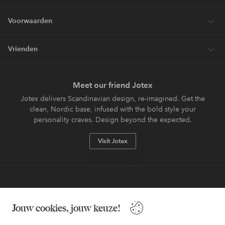
Voorwaarden
Vrienden
Meet our friend Jotex
Jotex delivers Scandinavian design, re-imagined. Get the
clean, Nordic base, infused with the bold style your
personality craves. Design beyond the expected.
Visit Jotex
Veilig betalen - Nu betalen of opsplitsen
Jouw cookies, jouw keuze!
Wil je meer weten over
onze betaalopties
?