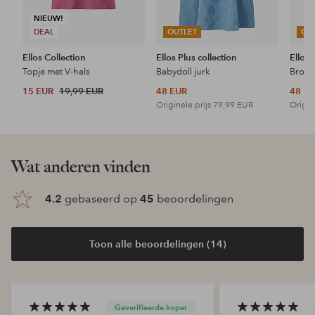
NIEUW!
DEAL
OUTLET
OU
Ellos Collection
Ellos Plus collection
Ellos 
Topje met V-hals
Babydoll jurk
15 EUR
19,99 EUR
48 EUR
48 E
Originele prijs
79,99 EUR
Origin
Wat anderen vinden
4.2
gebaseerd op
45
beoordelingen
Toon alle beoordelingen (14)
Geverifieerde koper