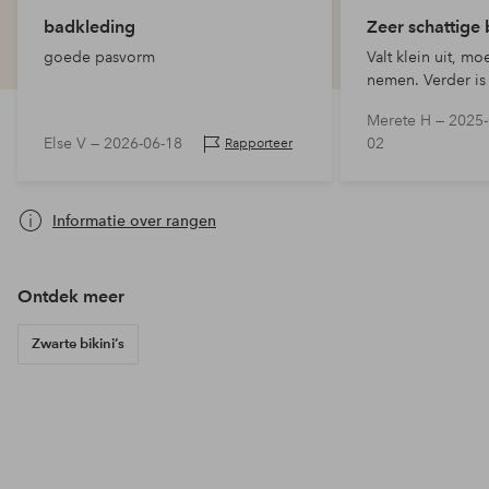
badkleding
Zeer schattige 
goede pasvorm
Valt klein uit, m
nemen. Verder is 
Merete H —
2025-
Else V —
2026-06-18
02
Rapporteer
Informatie over rangen
Ontdek meer
Zwarte bikini’s