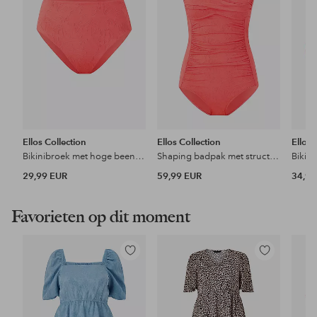
Ellos Collection
Ellos Collection
Ellos 
Bikinibroek met hoge beenuitsnijding
Shaping badpak met structuur
Bikin
29,99 EUR
59,99 EUR
34,99
Favorieten op dit moment
Toevoegen
Toevoegen
aan
aan
favorieten
favorieten