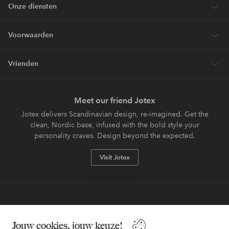
Onze diensten
Voorwaarden
Vrienden
Meet our friend Jotex
Jotex delivers Scandinavian design, re-imagined. Get the
clean, Nordic base, infused with the bold style your
personality craves. Design beyond the expected.
Visit Jotex
Veilig betalen - Nu betalen of opsplitsen
Jouw cookies, jouw keuze!
Wil je meer weten over
onze betaalopties
?