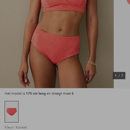
1
/
7
175 cm lang
S
Het model is
en draagt maat
Kleur: Koraal