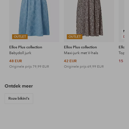
NI
OUTLET
OUTLET
DE
Ellos Plus collection
Ellos Plus collection
Ellos 
Babydoll jurk
Maxi-jurk met V-hals
Topje
48 EUR
42 EUR
15 E
Originele prijs
79,99 EUR
Originele prijs
69,99 EUR
Ontdek meer
Roze bikini’s