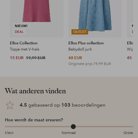
NIEUW!
NI
DEAL
OUTLET
DE
Ellos Collection
Ellos Plus collection
Ellos 
Topje met V-hals
Babydoll jurk
Wijde 
15 EUR
19,99 EUR
48 EUR
45 E
Originele prijs
79,99 EUR
Wat anderen vinden
4.5
gebaseerd op
103
beoordelingen
Hoe wordt de maat ervaren?
Klein
Normaal
Grote