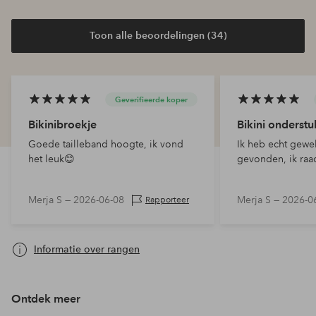
Toon alle beoordelingen (34)
Geverifieerde koper
Bikinibroekje
Bikini onderstu
Goede tailleband hoogte, ik vond
Ik heb echt gewe
het leuk😊
gevonden, ik raa
Merja S —
2026-06-08
Merja S —
2026-0
Rapporteer
Informatie over rangen
Ontdek meer