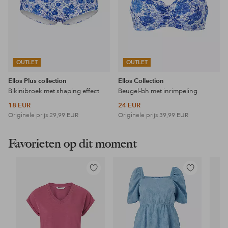
OUTLET
OUTLET
Ellos Plus collection
Ellos Collection
Bikinibroek met shaping effect
Beugel-bh met inrimpeling
18 EUR
24 EUR
Originele prijs
29,99 EUR
Originele prijs
39,99 EUR
Favorieten op dit moment
Toevoegen
Toevoegen
aan
aan
favorieten
favorieten