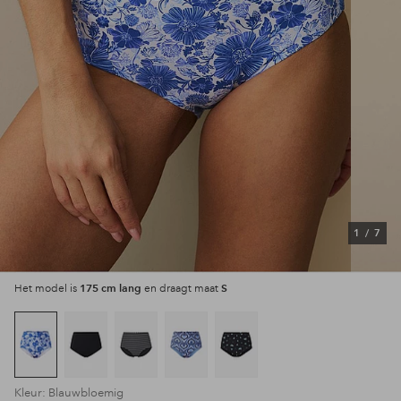
1
/
7
175 cm lang
S
Het model is
en draagt maat
Kleur: Blauwbloemig