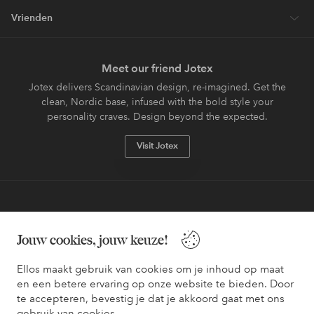
Vrienden
Meet our friend Jotex
Jotex delivers Scandinavian design, re-imagined. Get the
clean, Nordic base, infused with the bold style your
personality craves. Design beyond the expected.
Visit Jotex
Veilig betalen - Nu betalen of opsplitsen
Jouw cookies, jouw keuze!
Wil je meer weten over
onze betaalopties
?
Ellos maakt gebruik van cookies om je inhoud op maat
en een betere ervaring op onze website te bieden. Door
te accepteren, bevestig je dat je akkoord gaat met ons
gebruik van cookies.