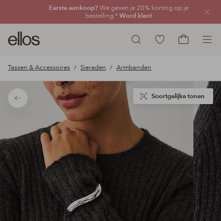
Eerste aankoop?
We geven je 20% korting op je
Sluit
bestelling.*
Word klant
Ellos
Ga
Zoeken
logo
naar
Ga
-
favoriete
naar
Tassen & Accessoires
Sieraden
Armbanden
ga
gemarkeerde
het
naar
producten
winkelmand
de
Soortgelijke tonen
Terug
voorpagina