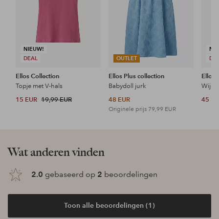
NIEUW!
NI
DEAL
OUTLET
DE
Ellos Collection
Ellos Plus collection
Ellos 
Topje met V-hals
Babydoll jurk
Wijde 
15 EUR
19,99 EUR
48 EUR
45 E
Originele prijs
79,99 EUR
Wat anderen vinden
2.0
gebaseerd op
2
beoordelingen
Toon alle beoordelingen (1)