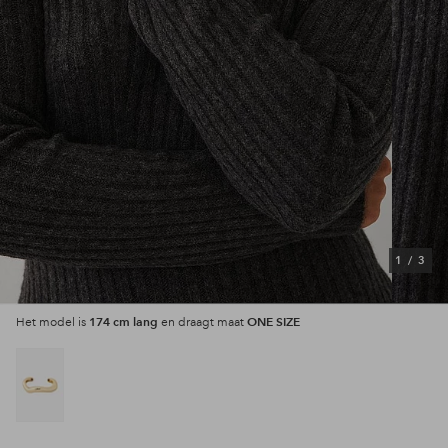
1
/
3
174 cm lang
ONE SIZE
Het model is
en draagt maat