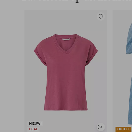
Toevoegen
aan
favorieten
NIEUW!
Soortgelijke
DEAL
OUTLET