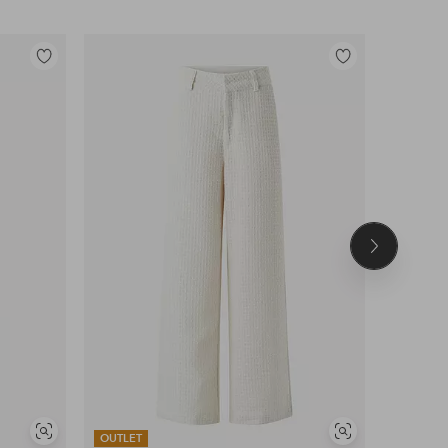
Toevoegen
Toevoegen
aan
aan
favorieten
favorieten
Volgend
product
Soortgelijke
Soortgelijke
OUTLET
OUTLET