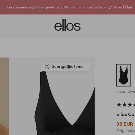
Eerste aankoop?
We geven je 20% korting op je bestelling.*
Word klant
Ellos
logo
-
ga
naar
de
voorpagina
Soortgelijke tonen
Kleur: Zwa
Ellos Co
38 EUR
Originele 