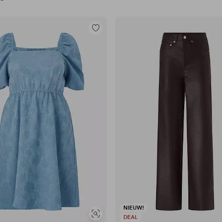
Toevoegen
aan
favorieten
NIEUW!
Soortgelijke
DEAL