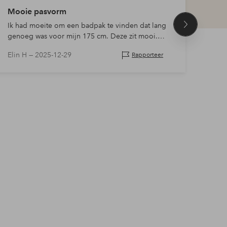
Mooie pasvorm
Moo
Ik had moeite om een badpak te vinden dat lang
Heel
Volgend
genoeg was voor mijn 175 cm. Deze zit mooi.
deze 
product
Minpunt voor de losse cups, verder perfect.
terug
Elin H —
2025-12-29
Ulrik
Rapporteer
gewel