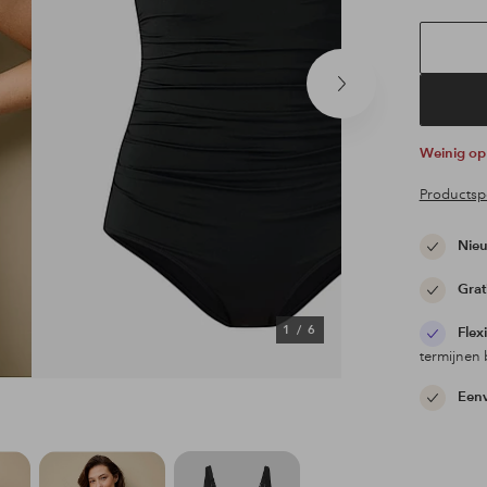
Volgend
product
Weinig o
Productspe
Nieu
Grat
1
/
6
Flex
termijnen 
Eenv