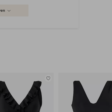
ven
Toevoegen
aan
favorieten
en