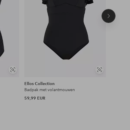
Volgend
product
Soortgelijke
Soortgelijke
tonen
tonen
Ellos Collection
Ellos Col
Badpak met volantmouwen
Badpak me
59,99 EUR
59,99 EU