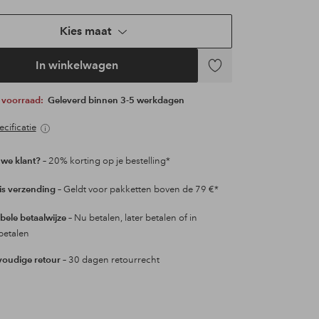
Kies maat
In winkelwagen
Toevoegen
aan
p voorraad:
Geleverd binnen 3-5 werkdagen
favorieten
cificatie
we klant?
– 20% korting op je bestelling*
is verzending
– Geldt voor pakketten boven de 79 €*
ibele betaalwijze
– Nu betalen, later betalen of in
betalen
oudige retour
– 30 dagen retourrecht