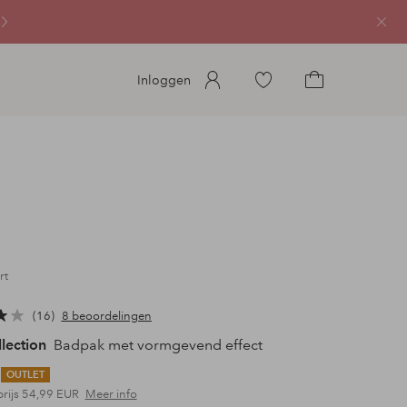
Sluit
Ga
Inloggen
naar
Ga
favoriete
naar
gemarkeerde
het
producten
winkelmandje
rt
16
8 beoordelingen
llection
Badpak met vormgevend effect
OUTLET
prijs
54,99 EUR
Meer info