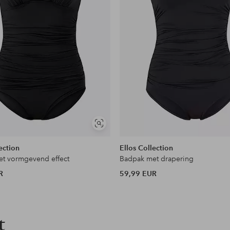
Soortgelijke
tonen
ection
Ellos Collection
t vormgevend effect
Badpak met drapering
R
59,99 EUR
t