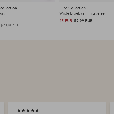
tonen
 collection
Ellos Collection
jurk
Wijde broek van imitatieleer
45 EUR
59,99 EUR
ijs
79,99 EUR