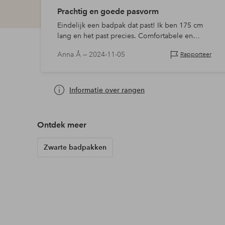
Prachtig en goede pasvorm
Eindelijk een badpak dat past! Ik ben 175 cm
lang en het past precies. Comfortabele en
flatterende pasvorm. Ik heb maat M/L en maat 44
Anna Å —
2024-11-05
Rapporteer
past me heel goed
Informatie over rangen
Ontdek meer
Zwarte badpakken