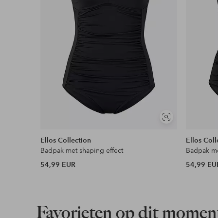
Meer lezen
Soortgelijke
tonen
Ellos Collection
Ellos Coll
Badpak met shaping effect
Badpak me
54,99 EUR
54,99 EU
Favorieten op dit momen