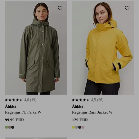
Toevoegen aan favorieten
Toevo
4,6
(19)
4,5
(36)
4,6 op basis van 19 beoordelingen
4,5 op basis van 36 beoordelingen
Áhkká
Áhkká
Regenjas PU Parka W
Regenjas Rain Jacket W
99,99 EUR
129 EUR
3 kleuren
4 kleuren