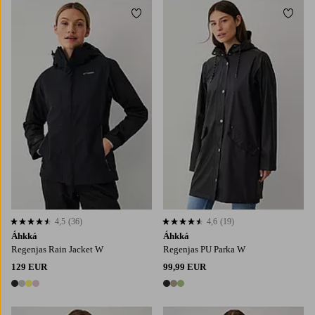
Toevoegen aan favorieten
Toevo
4,5
(36)
4,6
(19)
4,5 op basis van 36 beoordelingen
4,6 op basis van 19 beoordelingen
Áhkká
Áhkká
Regenjas Rain Jacket W
Regenjas PU Parka W
129 EUR
99,99 EUR
4 kleuren
3 kleuren