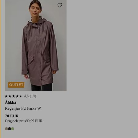
Toevoegen aan favorieten
OUTLET
4,6
(19)
4,6 op basis van 19 beoordelingen
Áhkká
Regenjas PU Parka W
70 EUR
Originele prijs
99,99 EUR
3 kleuren