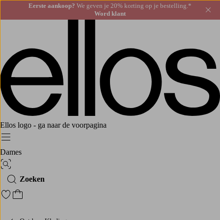
Eerste aankoop?
We geven je 20% korting op je bestelling.*
Slu
Word klant
Ellos logo - ga naar de voorpagina
Menu
Dames
Afbeelding zoeken
Zoeken
Ga naar favoriete gemarkeerde producten
Ga naar het winkelmandje