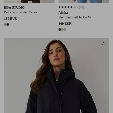
Ellos STUDIO
4,5
(62)
4,5 op basis van 62 beoordelingen
Parka WR Padded Parka
Áhkká
Shell jas Shell Jacket W
139 EUR
169 EUR
2 kleuren
3 kleuren
Toevo