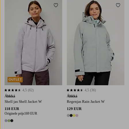
Toevoegen aan favorieten
Toevo
OUTLET
4,5
(62)
4,5
(36)
4,5 op basis van 62 beoordelingen
4,5 op basis van 36 beoordelingen
Áhkká
Áhkká
Shell jas Shell Jacket W
Regenjas Rain Jacket W
118 EUR
129 EUR
Originele prijs
169 EUR
4 kleuren
3 kleuren