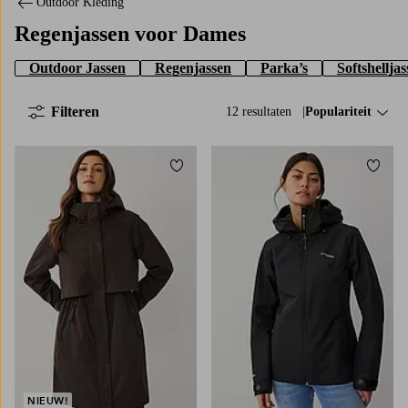
Outdoor Kleding
Regenjassen voor Dames
Outdoor Jassen
Regenjassen
Parka’s
Softshellja
Filteren
12 resultaten
Sorteer op:
Populariteit
Toevoegen aan favorieten
Toevo
NIEUW!