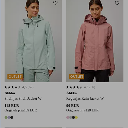
Toevoegen aan favorieten
Toevo
OUTLET
OUTLET
4,5
(62)
4,5
(36)
4,5 op basis van 62 beoordelingen
4,5 op basis van 36 beoordelingen
Áhkká
Áhkká
Shell jas Shell Jacket W
Regenjas Rain Jacket W
118 EUR
90 EUR
Originele prijs
169 EUR
Originele prijs
129 EUR
3 kleuren
4 kleuren