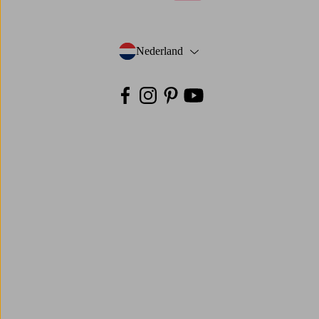
visa
mastercard
paypal
ideal
klarna
Nederland
- Selecteer land
Facebook
Instagram
Pinterest
Youtube