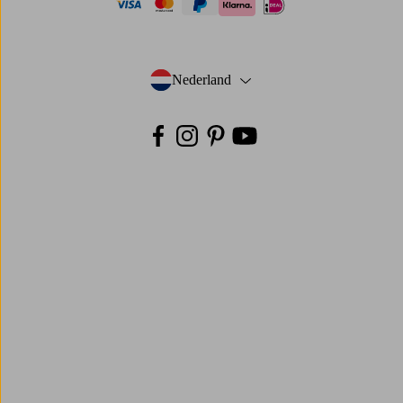
visa
mastercard
paypal
ideal
klarna
Nederland
- Selecteer land
Facebook
Instagram
Pinterest
Youtube