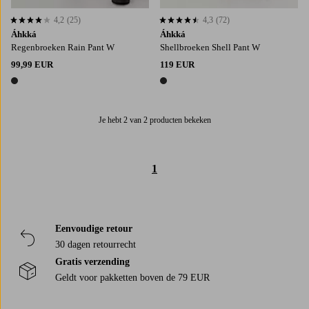
4,2
(25)
4,3
(72)
4,2 op basis van 25 beoordelingen
4,3 op basis van 72 beoordelingen
Áhkká
Áhkká
Regenbroeken Rain Pant W
Shellbroeken Shell Pant W
99,99 EUR
119 EUR
1 kleur
1 kleur
Je hebt 2 van 2 producten bekeken
1
Eenvoudige retour
30 dagen retourrecht
Gratis verzending
Geldt voor pakketten boven de 79 EUR