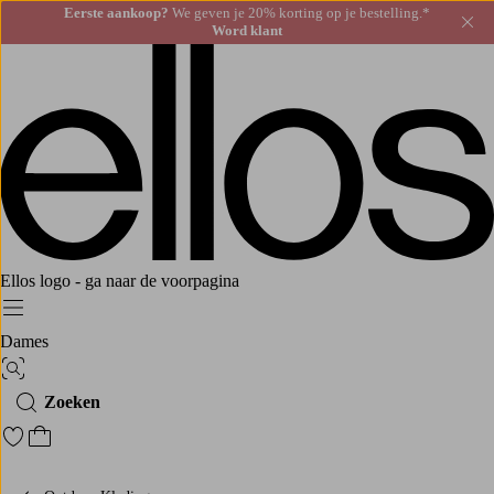
Eerste aankoop?
We geven je 20% korting op je bestelling.*
Slu
Word klant
Ellos logo - ga naar de voorpagina
Menu
Dames
Afbeelding zoeken
Zoeken
Ga naar favoriete gemarkeerde producten
Ga naar het winkelmandje