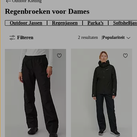
Outdoor Kleding
Regenbroeken voor Dames
Outdoor Jassen
Regenjassen
Parka’s
Softshellja
Filteren
2 resultaten
Sorteer op:
Populariteit
Toevoegen aan favorieten
Toevo