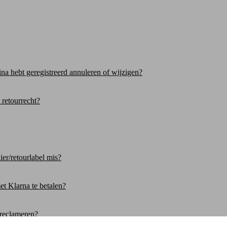
gina hebt geregistreerd annuleren of wijzigen?
 retourrecht?
ier/retourlabel mis?
t Klarna te betalen?
l reclameren?