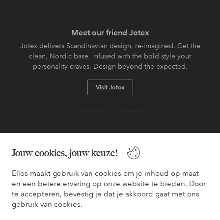
Meet our friend Jotex
Jotex delivers Scandinavian design, re-imagined. Get the
clean, Nordic base, infused with the bold style your
personality craves. Design beyond the expected.
Visit Jotex
Veilig betalen - Nu betalen of opsplitsen
Jouw cookies, jouw keuze!
Wil je meer weten over
onze betaalopties
?
Ellos maakt gebruik van cookies om je inhoud op maat
en een betere ervaring op onze website te bieden. Door
te accepteren, bevestig je dat je akkoord gaat met ons
gebruik van cookies.
Nederland - Selecteer land