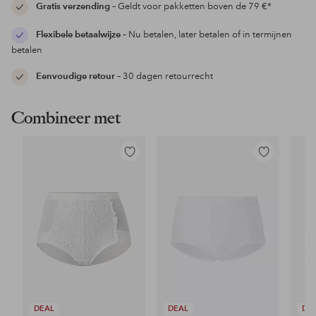
Gratis verzending
– Geldt voor pakketten boven de 79 €*
Flexibele betaalwijze
– Nu betalen, later betalen of in termijnen
betalen
Eenvoudige retour
– 30 dagen retourrecht
Combineer met
Toevoegen
Toevoegen
aan
aan
favorieten
favorieten
DEAL
DEAL
DE