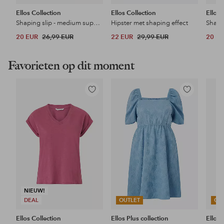
Ellos Collection
Ellos Collection
Ellos 
Shaping slip - medium support
Hipster met shaping effect
Shapi
20 EUR
26,99 EUR
22 EUR
29,99 EUR
20 E
Favorieten op dit moment
Toevoegen
Toevoegen
aan
aan
favorieten
favorieten
NIEUW!
DEAL
OUTLET
OU
Ellos Collection
Ellos Plus collection
Ellos 