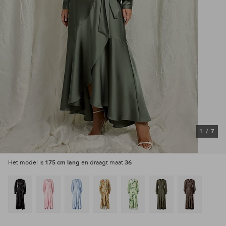
1
/
7
175 cm lang
36
Het model is
en draagt maat