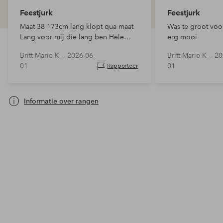
Feestjurk
Feestjurk
Maat 38 173cm lang klopt qua maat
Was te groot voo
Lang voor mij die lang ben Hele
erg mooi
mooie kleur en zwaar vallend zeer
Britt-Marie K —
2026-06-
Britt-Marie K —
20
fijn stof maar ik ga de jurk dragen op
01
01
Rapporteer
een zomerbruiloft voelde te dik,
helaas
Informatie over rangen