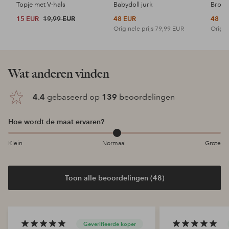
Topje met V-hals
Babydoll jurk
15 EUR
19,99 EUR
48 EUR
48 E
Originele prijs
79,99 EUR
Origin
Wat anderen vinden
4.4
gebaseerd op
139
beoordelingen
Hoe wordt de maat ervaren?
Klein
Normaal
Grote
Toon alle beoordelingen (48)
Geverifieerde koper