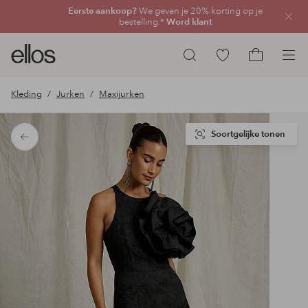
Eerste aankoop?
We geven je 20% korting op je
Sluit
bestelling.*
Word klant
Ellos
Ga
Zoeken
logo
naar
Ga
-
favoriete
naar
Kleding
Jurken
Maxijurken
ga
gemarkeerde
het
naar
producten
winkelmand
de
Soortgelijke tonen
Terug
voorpagina