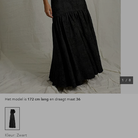
1
/
8
172 cm lang
36
Het model is
en draagt maat
Kleur: Zwart