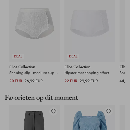
favorieten
favorieten
DEAL
DEAL
Ellos Collection
Ellos Collection
Ellos 
Shaping slip - medium support
Hipster met shaping effect
20 EUR
26,99 EUR
22 EUR
29,99 EUR
44,99
Favorieten op dit moment
Toevoegen
Toevoegen
aan
aan
favorieten
favorieten