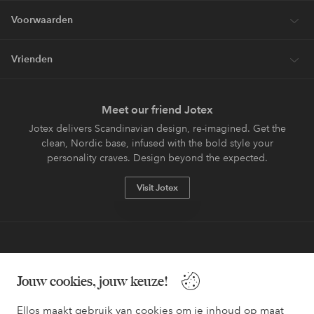
Voorwaarden
Vrienden
Meet our friend Jotex
Jotex delivers Scandinavian design, re-imagined. Get the
clean, Nordic base, infused with the bold style your
personality craves. Design beyond the expected.
Visit Jotex
Veilig betalen - Nu betalen of opsplitsen
Jouw cookies, jouw keuze!
Wil je meer weten over
onze betaalopties
?
Ellos maakt gebruik van cookies om je inhoud op maat