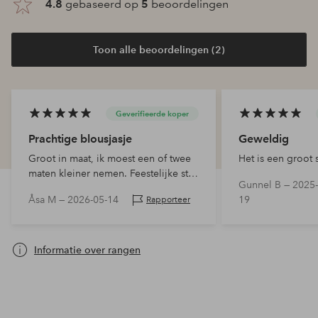
4.8
gebaseerd op
5
beoordelingen
Toon alle beoordelingen (2)
Geverifieerde koper
Prachtige blousjasje
Geweldig
Groot in maat, ik moest een of twee
Het is een groot 
maten kleiner nemen. Feestelijke stof
Gunnel B —
2025-
zonder glitterend te zijn. Kocht een
Åsa M —
2026-05-14
19
Rapporteer
lichtgoudkleurige enveloptas en
schoenen in dezelfde tint om erbij
te…
Informatie over rangen