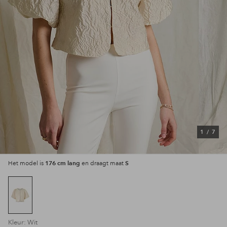
1
/
7
176 cm lang
S
Het model is
en draagt maat
Kleur: Wit