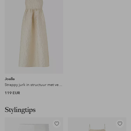
favorieten
Joelle
Strappy jurk in structuur met veel volume
119 EUR
Stylingtips
Toevoegen
Toevoeg