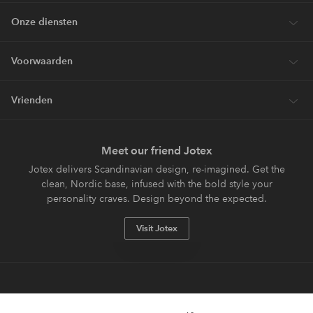
Onze diensten
Voorwaarden
Vrienden
Meet our friend Jotex
Jotex delivers Scandinavian design, re-imagined. Get the
clean, Nordic base, infused with the bold style your
personality craves. Design beyond the expected.
Visit Jotex
Veilig betalen - Nu betalen of opsplitsen