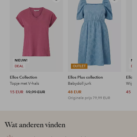
Toevoegen
Toevoegen
aan
aan
favorieten
favorieten
NIEUW!
NI
DEAL
OUTLET
DE
Ellos Collection
Ellos Plus collection
Ellos 
Topje met V-hals
Babydoll jurk
Wijde 
15 EUR
19,99 EUR
48 EUR
45 E
Originele prijs
79,99 EUR
Wat anderen vinden