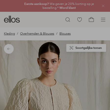
Eerste aankoop?
We geven je 20% korting op je
Sluit
bestelling.*
Word klant
Ellos
Ga
Zoeken
logo
naar
Ga
-
favoriete
naar
Kleding
Overhemden & Blouses
Blouses
ga
gemarkeerde
het
naar
producten
winkelmand
de
Soortgelijke tonen
Terug
voorpagina