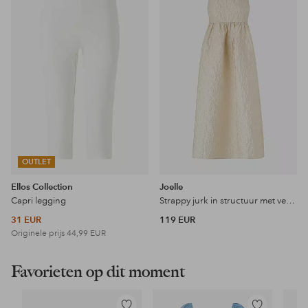
aan
aan
favorieten
favoriet
OUTLET
Ellos Collection
Joelle
Capri legging
Strappy jurk in structuur met veel volume
31 EUR
119 EUR
Originele prijs
44,99 EUR
Favorieten op dit moment