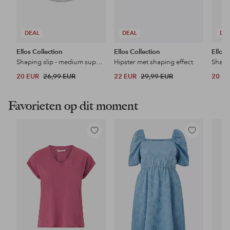
DEAL
DEAL
DE
Ellos Collection
Ellos Collection
Ellos 
Shaping slip - medium support
Hipster met shaping effect
Shapi
20 EUR
26,99 EUR
22 EUR
29,99 EUR
20 E
Favorieten op dit moment
Toevoegen
Toevoegen
aan
aan
favorieten
favorieten