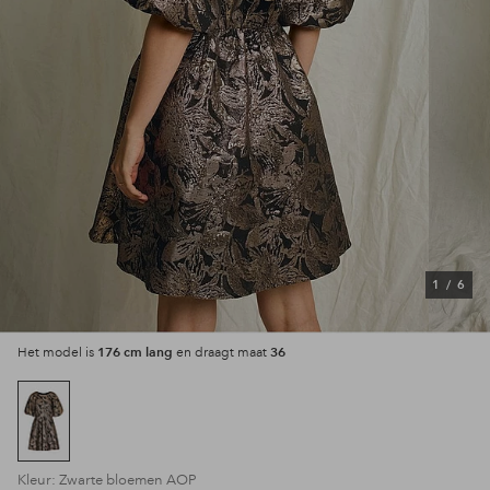
1
/
6
176 cm lang
36
Het model is
en draagt maat
Kleur: Zwarte bloemen AOP