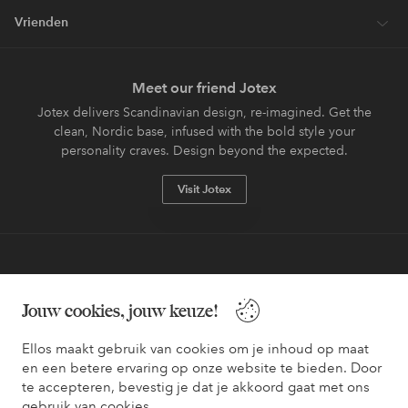
Vrienden
Meet our friend Jotex
Jotex delivers Scandinavian design, re-imagined. Get the
clean, Nordic base, infused with the bold style your
personality craves. Design beyond the expected.
Visit Jotex
Veilig betalen - Nu betalen of opsplitsen
Jouw cookies, jouw keuze!
Wil je meer weten over
onze betaalopties
?
Ellos maakt gebruik van cookies om je inhoud op maat
en een betere ervaring op onze website te bieden. Door
te accepteren, bevestig je dat je akkoord gaat met ons
gebruik van cookies.