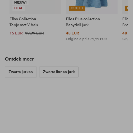
NIEUW!
DEAL
OUTLET
OU
Ellos Collection
Ellos Plus collection
Ellos 
Topje met V-hals
Babydoll jurk
15 EUR
19,99 EUR
48 EUR
48 E
Originele prijs
79,99 EUR
Origin
Ontdek meer
Zwarte jurken
Zwarte linnen jurk