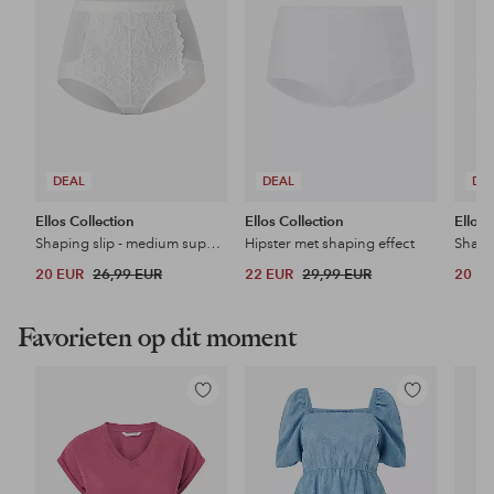
DEAL
DEAL
DE
Ellos Collection
Ellos Collection
Ellos 
Shaping slip - medium support
Hipster met shaping effect
Shapi
20 EUR
26,99 EUR
22 EUR
29,99 EUR
20 E
Favorieten op dit moment
Toevoegen
Toevoegen
aan
aan
favorieten
favorieten