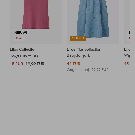
NIEUW!
NI
DEAL
OUTLET
DE
Ellos Collection
Ellos Plus collection
Ellos 
Topje met V-hals
Babydoll jurk
Wijde 
15 EUR
19,99 EUR
48 EUR
45 E
Originele prijs
79,99 EUR