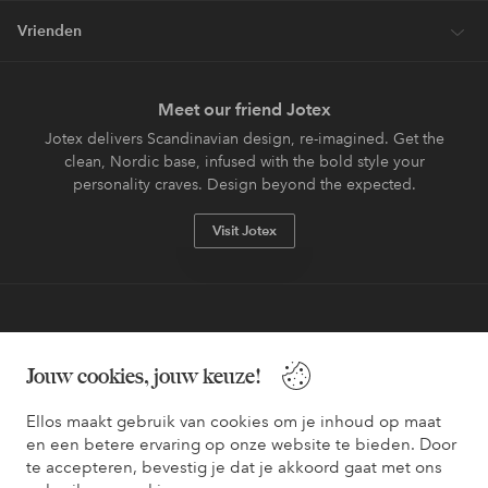
Vrienden
Meet our friend Jotex
Jotex delivers Scandinavian design, re-imagined. Get the
clean, Nordic base, infused with the bold style your
personality craves. Design beyond the expected.
Visit Jotex
Veilig betalen - Nu betalen of opsplitsen
Jouw cookies, jouw keuze!
Wil je meer weten over
onze betaalopties
?
Ellos maakt gebruik van cookies om je inhoud op maat
en een betere ervaring op onze website te bieden. Door
te accepteren, bevestig je dat je akkoord gaat met ons