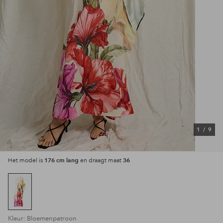
1
/
9
176 cm lang
36
Het model is
en draagt maat
Kleur: Bloemenpatroon