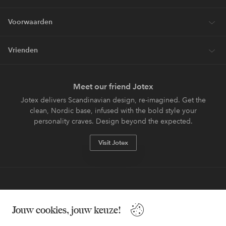
Voorwaarden
Vrienden
Meet our friend Jotex
Jotex delivers Scandinavian design, re-imagined. Get the
clean, Nordic base, infused with the bold style your
personality craves. Design beyond the expected.
Visit Jotex
Veilig betalen - Nu betalen of opsplitsen
Jouw cookies, jouw keuze!
Wil je meer weten over
onze betaalopties
?