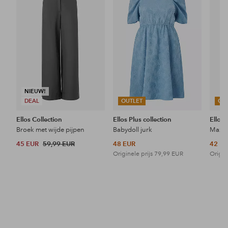
aan
aan
favorieten
favorieten
NIEUW!
DEAL
OUTLET
OU
Ellos Collection
Ellos Plus collection
Ellos 
Broek met wijde pijpen
Babydoll jurk
Maxi-
45 EUR
59,99 EUR
48 EUR
42 E
Originele prijs
79,99 EUR
Origin