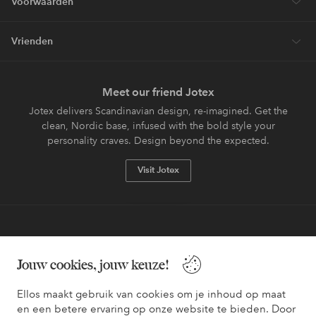
Voorwaarden
Vrienden
Meet our friend Jotex
Jotex delivers Scandinavian design, re-imagined. Get the
clean, Nordic base, infused with the bold style your
personality craves. Design beyond the expected.
Visit Jotex
Veilig betalen - Nu betalen of opsplitsen
Jouw cookies, jouw keuze!
Wil je meer weten over
onze betaalopties
?
Ellos maakt gebruik van cookies om je inhoud op maat
en een betere ervaring op onze website te bieden. Door