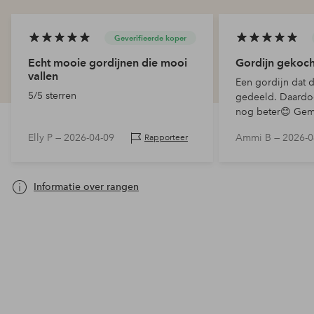
Geverifieerde koper
Echt mooie gordijnen die mooi
Gordijn gekoch
vallen
Een gordijn dat 
5/5 sterren
gedeeld. Daardoo
nog beter😊 Gema
en mooi bij het 
Elly P —
2026-04-09
Ammi B —
2026-0
Rapporteer
helemaal tevrede
Informatie over rangen