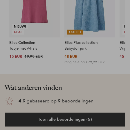
NIEUW!
NI
DEAL
OUTLET
DE
Ellos Collection
Ellos Plus collection
Ellos 
Topje met V-hals
Babydoll jurk
Wijde 
15 EUR
19,99 EUR
48 EUR
45 E
Originele prijs
79,99 EUR
Wat anderen vinden
4.9
gebaseerd op
9
beoordelingen
Toon alle beoordelingen (5)