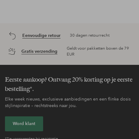
Eenvoudige retour
30 dagen retourrecht
Geldt voor pakketten boven de 79
Gratis verzending
EUR
Eerste aankoop? Ontvang 20% korting op je eerste
bestelling*.
Elke week nieuws, exclusieve aanbiedingen en een flinke dosis
stijlinspiratie – rechtstreeks naar jou.
Word klant
*Zie voorwaarden bij registratie