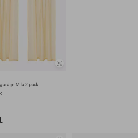
en
Soortgelijke
tonen
gordijn Mila 2-pack
R
t