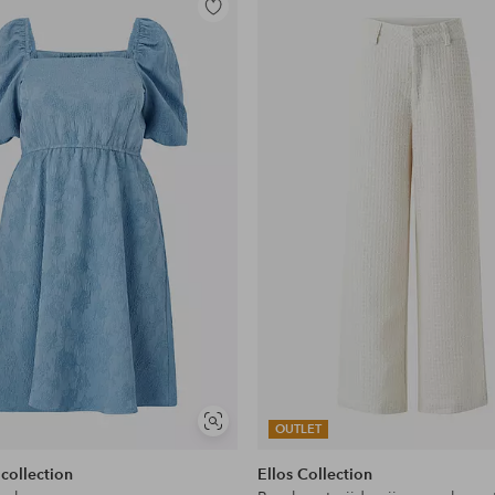
Toevoegen
aan
favorieten
Soortgelijke
OUTLET
tonen
 collection
Ellos Collection