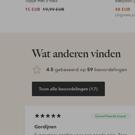
Topje met V-hals
Babydoll 
15 EUR
19,99 EUR
48 EUR
Originele pr
Wat anderen vinden
4.5
gebaseerd op
59
beoordelingen
Toon alle beoordelingen (17)
Geverifieerde koper
Gordijnen