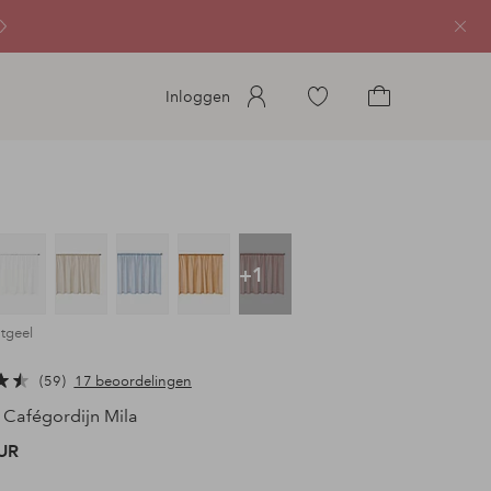
Sluit
Ga
Inloggen
naar
Ga
favoriete
naar
gemarkeerde
het
producten
winkelmandje
+1
htgeel
59
17 beoordelingen
Cafégordijn Mila
UR