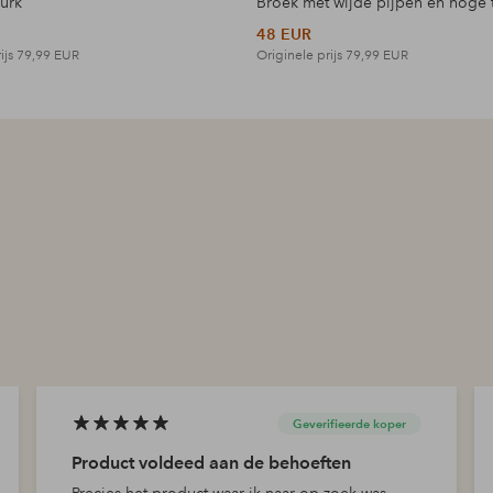
jurk
Broek met wijde pijpen en hoge t
48 EUR
ijs
79,99 EUR
Originele prijs
79,99 EUR
Geverifieerde koper
Product voldeed aan de behoeften