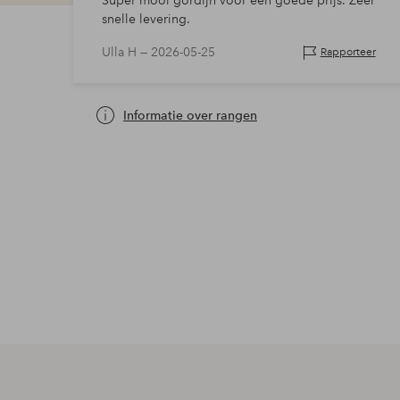
Super mooi gordijn voor een goede prijs. Zeer
snelle levering.
Ulla H —
2026-05-25
Rapporteer
Informatie over rangen