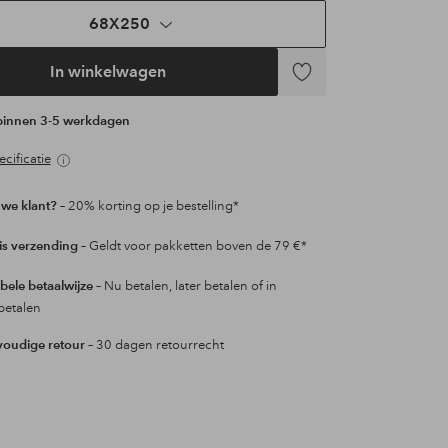
68X250
In winkelwagen
Toevoegen
aan
 binnen 3-5 werkdagen
favorieten
cificatie
we klant?
– 20% korting op je bestelling*
is verzending
– Geldt voor pakketten boven de 79 €*
ibele betaalwijze
– Nu betalen, later betalen of in
betalen
oudige retour
– 30 dagen retourrecht