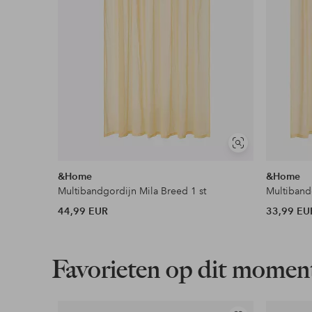
Lees meer
Flexibele betaalwijze
Nu betalen, later betalen of in termijnen betal
Meer lezen
Soortgelijke
tonen
&Home
&Home
Multibandgordijn Mila Breed 1 st
Multiband
44,99 EUR
33,99 EU
Favorieten op dit momen