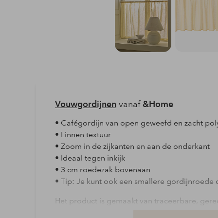
Vouwgordijnen
vanaf
&Home
• Cafégordijn van open geweefd en zacht pol
• Linnen textuur
• Zoom in de zijkanten en aan de onderkant
• Ideaal tegen inkijk
• 3 cm roedezak bovenaan
• Tip: Je kunt ook een smallere gordijnroede 
Het product is gemaakt van traceerbare, gere
milieu- en sociale normen voor verantwoorde