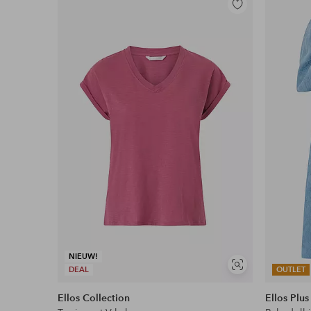
Toevoegen
aan
favorieten
NIEUW!
Soortgelijke
DEAL
OUTLET
tonen
Ellos Collection
Ellos Plus