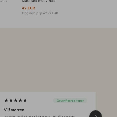
aille
Maxi-jurk met V-hals
Top met 
42 EUR
18 EUR
Originele prijs
69,99 EUR
Originele p
Geverifieerde koper
Vijf sterren
Goed