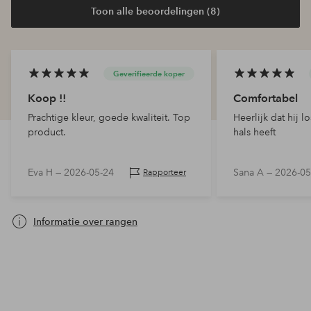
Toon alle beoordelingen (8)
Geverifieerde koper
Koop !!
Comfortabel
Prachtige kleur, goede kwaliteit. Top
Heerlijk dat hij l
product.
hals heeft
Eva H —
2026-05-24
Sana A —
2026-05
Rapporteer
Informatie over rangen