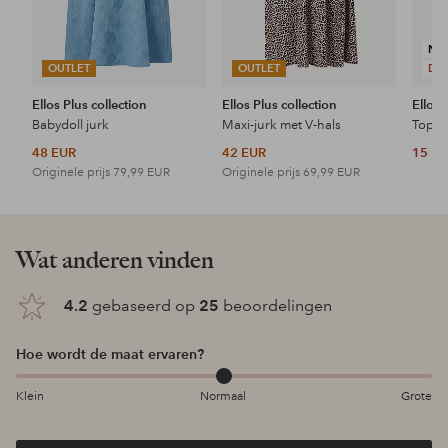
NI
OUTLET
OUTLET
DE
Ellos Plus collection
Ellos Plus collection
Ellos 
Babydoll jurk
Maxi-jurk met V-hals
Topje
48 EUR
42 EUR
15 E
Originele prijs
79,99 EUR
Originele prijs
69,99 EUR
Wat anderen vinden
4.2
gebaseerd op
25
beoordelingen
Hoe wordt de maat ervaren?
Klein
Normaal
Grote