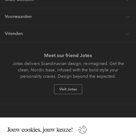
Voorwaarden
Vrienden
Meet our friend Jotex
Jotex delivers Scandinavian design, re-imagined. Get the
clean, Nordic base, infused with the bold style your
personality craves. Design beyond the expected.
Visit Jotex
Veilig betalen - Nu betalen of opsplitsen
Jouw cookies, jouw keuze!
Wil je meer weten over
onze betaalopties
?