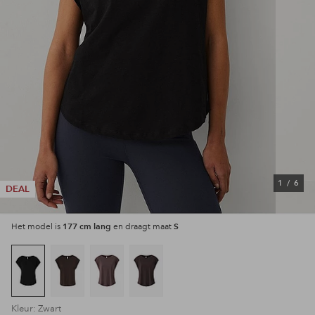
1
/
6
DEAL
177 cm lang
S
Het model is
en draagt maat
Kleur: Zwart