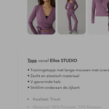
Tops
vanaf
Ellos STUDIO
• Trainingstopje met lange mouwen met over
• Zacht en elastisch materiaal
• V-gevormde hals
• Striklint onderaan de zijkant
Kwaliteit: Tricot
Materiaal: 88% Polyester, 12% Elastaan