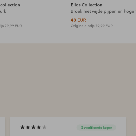
 collection
Ellos Collection
jurk
Broek met wijde pijpen en hoge t
48 EUR
ijs
79,99 EUR
Originele prijs
79,99 EUR
Geverifieerde koper