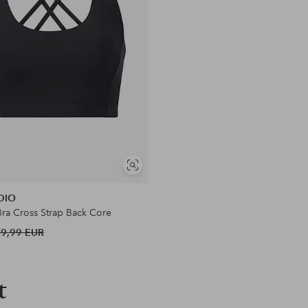
en
Soortgelijke
tonen
UDIO
Bra Cross Strap Back Core
39,99 EUR
t