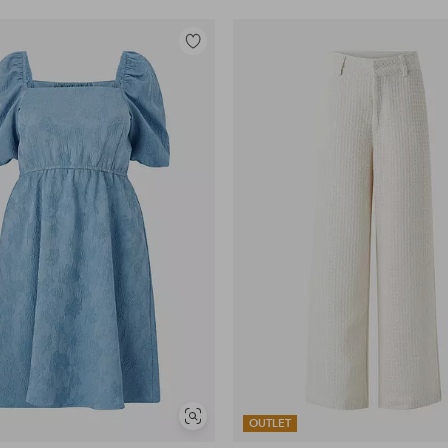
Toevoegen
aan
favorieten
Soortgelijke
OUTLET
tonen