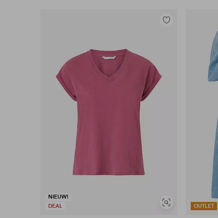
Toevoegen
aan
favorieten
NIEUW!
Soortgelijke
DEAL
OUTLET
tonen