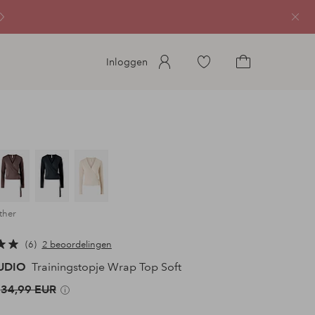
Sluit
Ga
Inloggen
naar
Ga
favoriete
naar
gemarkeerde
het
producten
winkelmandje
ther
6
2 beoordelingen
TUDIO
Trainingstopje Wrap Top Soft
34,99 EUR