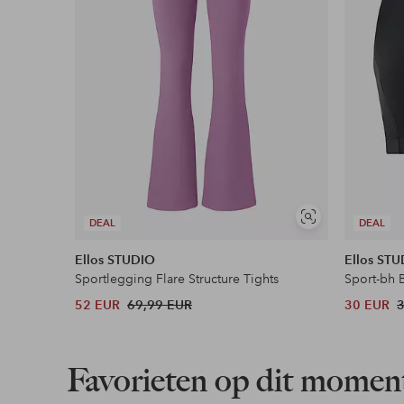
Nu betalen, later betalen of in termijnen betal
Meer lezen
Soortgelijke
DEAL
DEAL
tonen
Ellos STUDIO
Ellos ST
Sportlegging Flare Structure Tights
Sport-bh 
52 EUR
69,99 EUR
30 EUR
Favorieten op dit momen