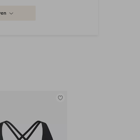
ven
Toevoegen
aan
favorieten