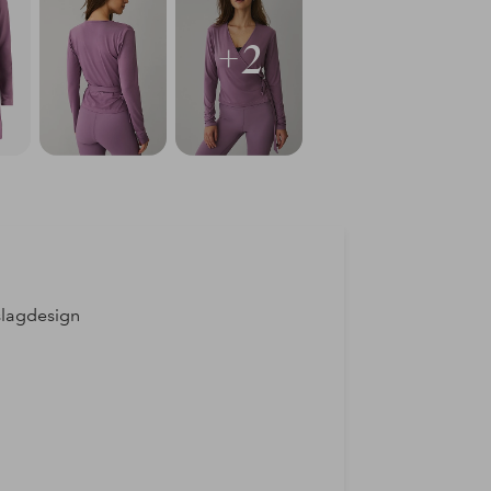
+2
slagdesign