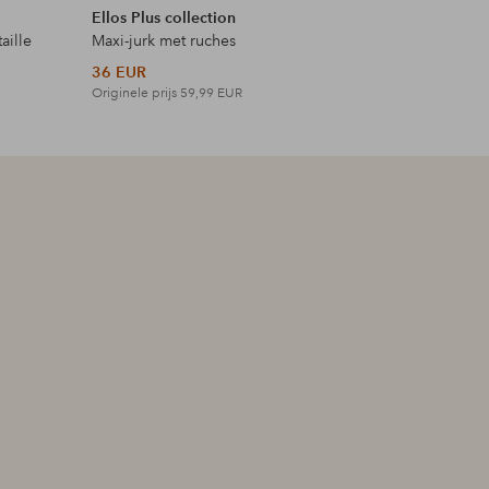
Ellos Plus collection
Ellos Plus
aille
Maxi-jurk met ruches
Maxi-jurk 
36 EUR
42 EUR
Originele prijs
59,99 EUR
Originele p