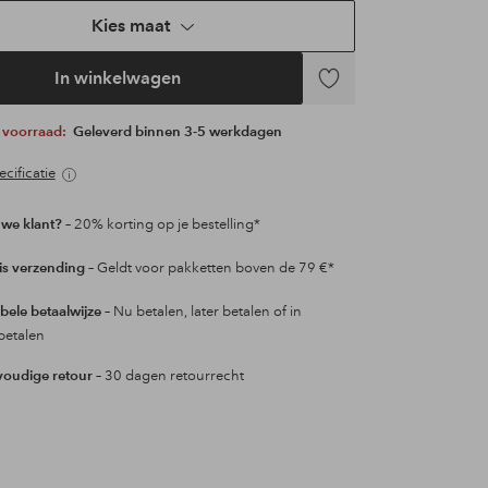
Kies maat
In winkelwagen
Toevoegen
aan
p voorraad:
Geleverd binnen 3-5 werkdagen
favorieten
cificatie
we klant?
– 20% korting op je bestelling*
is verzending
– Geldt voor pakketten boven de 79 €*
ibele betaalwijze
– Nu betalen, later betalen of in
betalen
oudige retour
– 30 dagen retourrecht