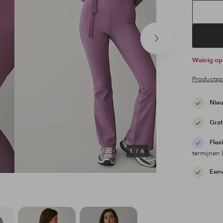
Volgend
product
Weinig o
Productspe
Nieu
Grat
Flex
1
/
6
termijnen 
Eenv