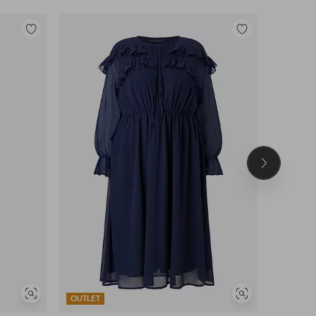
Toevoegen
Toevoegen
aan
aan
favorieten
favorieten
Volgend
product
Soortgelijke
Soortgelijke
OUTLET
OUTLET
tonen
tonen