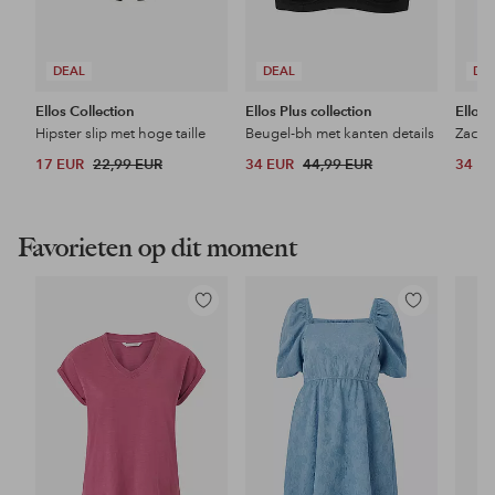
DEAL
DEAL
DE
Ellos Collection
Ellos Plus collection
Ellos 
Hipster slip met hoge taille
Beugel-bh met kanten details
Zacht
17 EUR
22,99 EUR
34 EUR
44,99 EUR
34 E
Favorieten op dit moment
Toevoegen
Toevoegen
aan
aan
favorieten
favorieten