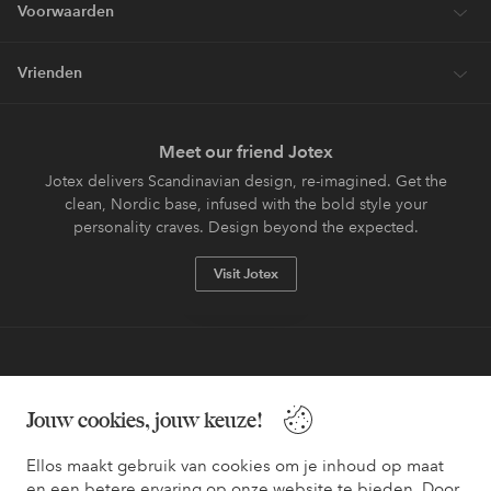
Voorwaarden
Vrienden
Meet our friend Jotex
Jotex delivers Scandinavian design, re-imagined. Get the
clean, Nordic base, infused with the bold style your
personality craves. Design beyond the expected.
Visit Jotex
Veilig betalen - Nu betalen of opsplitsen
Jouw cookies, jouw keuze!
Wil je meer weten over
onze betaalopties
?
Ellos maakt gebruik van cookies om je inhoud op maat
en een betere ervaring op onze website te bieden. Door