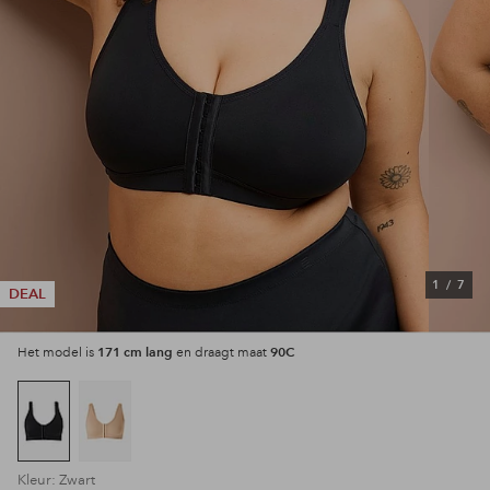
1
/
7
DEAL
171 cm lang
90C
Het model is
en draagt maat
Kleur: Zwart