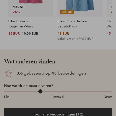
NIEUW!
NI
DEAL
OUTLET
DE
Ellos Collection
Ellos Plus collection
Ellos 
Topje met V-hals
Babydoll jurk
Wijde 
15 EUR
19,99 EUR
48 EUR
45 E
Originele prijs
79,99 EUR
Wat anderen vinden
3.6
gebaseerd op
43
beoordelingen
Hoe wordt de maat ervaren?
Klein
Normaal
Grote
Toon alle beoordelingen (12)