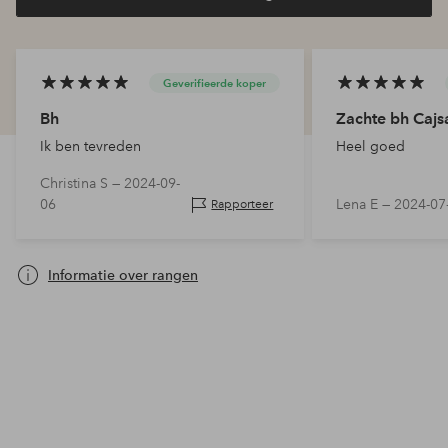
Geverifieerde koper
Bh
Zachte bh Cajs
Ik ben tevreden
Heel goed
Christina S —
2024-09-
06
Lena E —
2024-07
Rapporteer
Informatie over rangen