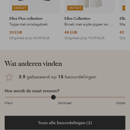
OUTLET
OUTLET
OU
Ellos Plus collection
Ellos Collection
Ellos 
Topje met omslagdoek
Broek met wijde pijpen en hoge taille
Maxi-
20 EUR
48 EUR
42 E
Originele prijs
39,99 EUR
Originele prijs
79,99 EUR
Origin
Wat anderen vinden
3.9
gebaseerd op
15
beoordelingen
Hoe wordt de maat ervaren?
Klein
Normaal
Grote
Toon alle beoordelingen (2)