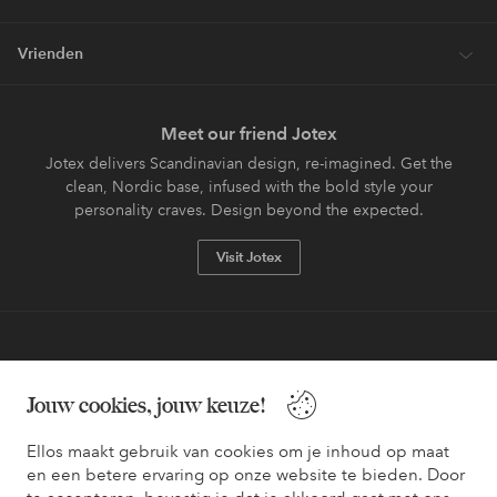
Vrienden
Meet our friend Jotex
Jotex delivers Scandinavian design, re-imagined. Get the
clean, Nordic base, infused with the bold style your
personality craves. Design beyond the expected.
Visit Jotex
Veilig betalen - Nu betalen of opsplitsen
Jouw cookies, jouw keuze!
Wil je meer weten over
onze betaalopties
?
Ellos maakt gebruik van cookies om je inhoud op maat
en een betere ervaring op onze website te bieden. Door