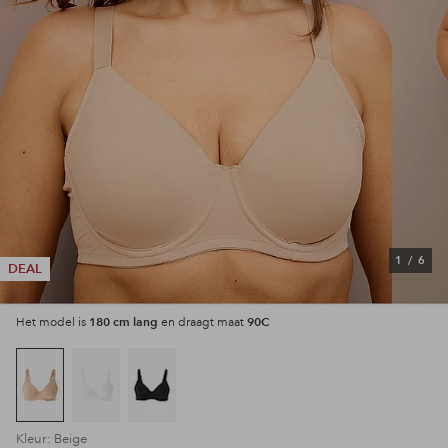
1
/
6
DEAL
180 cm lang
90C
Het model is
en draagt maat
Kleur: Beige