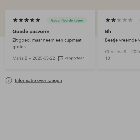
Geverifieerde koper
Goede pasvorm
Bh
Zit goed, maar neem een cupmaat
Beetje vreemde 
groter.
Christina S —
2024
Maria B —
2025-05-22
10
Rapporteer
Informatie over rangen