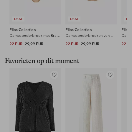
DEAL
DEAL
DE
Ellos Collection
Ellos Collection
Ellos 
Damesonderbroek met Braziliaanse snit 2-pak
Damesonderbroeken van microvezel 2-pak
22 EUR
29,99 EUR
22 EUR
29,99 EUR
22 E
Favorieten op dit moment
Toevoegen
Toevoegen
aan
aan
favorieten
favorieten