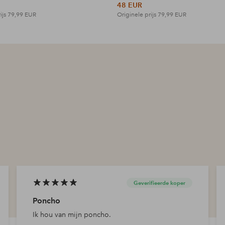
48 EUR
ijs
79,99 EUR
Originele prijs
79,99 EUR
Geverifieerde koper
Poncho
Ik hou van mijn poncho.