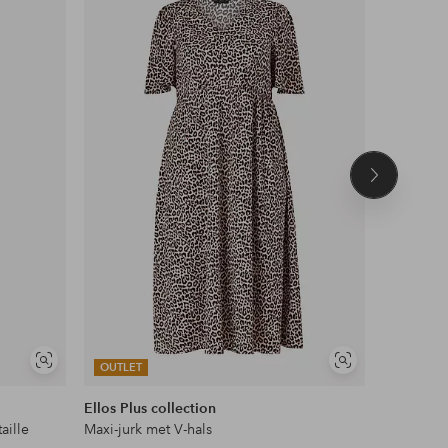
aan
aan
favorieten
favorieten
Volgend
product
Soortgelijke
Soortgelijke
OUTLET
OUTLET
tonen
tonen
Ellos Plus collection
Ellos Col
aille
Maxi-jurk met V-hals
Topje met