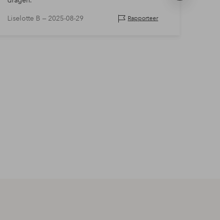
dragen.
te t
product
te kl
Liselotte B —
2025-08-29
Cath
Rapporteer