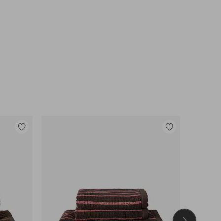
Toevoegen
Toevoegen
aan
aan
favorieten
favorieten