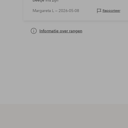
beetje fris zijn
Margareta L —
2026-05-08
Rapporteer
Informatie over rangen