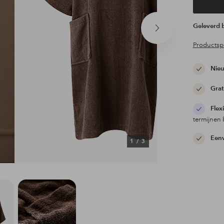
Geleverd
Volgend
product
Productspe
Nieu
Grat
Flex
termijnen 
Eenv
1
/
3