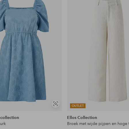
aan
favorieten
Soortgelijke
OUTLET
tonen
 collection
Ellos Collection
jurk
Broek met wijde pijpen en hoge t