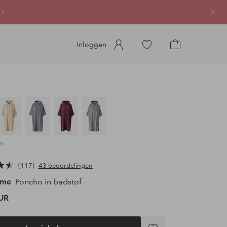
Sluit
Ga
Inloggen
naar
Ga
favoriete
naar
gemarkeerde
het
producten
winkelmandje
in
117
43 beoordelingen
ome
Poncho in badstof
UR