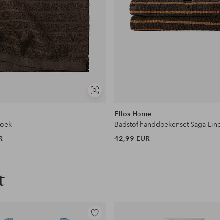
Soortgelijke
tonen
Ellos Home
oek
Badstof handdoekenset Saga Line
R
42,99 EUR
t
Toevoegen