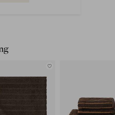
ing
Toevoegen
aan
favorieten
en