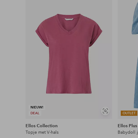
aan
favorieten
NIEUW!
Soortgelijke
DEAL
OUTLET
tonen
Ellos Collection
Ellos Plus
Topje met V-hals
Babydoll 