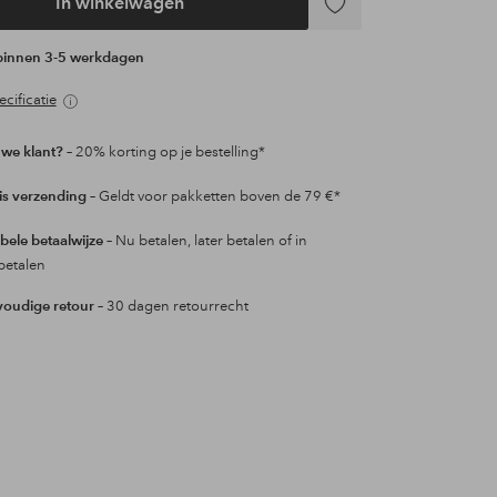
In winkelwagen
Toevoegen
aan
 binnen 3-5 werkdagen
favorieten
cificatie
we klant?
– 20% korting op je bestelling*
is verzending
– Geldt voor pakketten boven de 79 €*
ibele betaalwijze
– Nu betalen, later betalen of in
betalen
oudige retour
– 30 dagen retourrecht