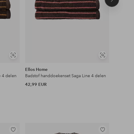
Volgend
product
Soortgelijke
Soortgelijke
tonen
tonen
Ellos Home
Ellos Ho
 4 delen
Badstof handdoekenset Saga Line 4 delen
Douchego
42,99 EUR
39,99 EU
Toevoegen
Toevoegen