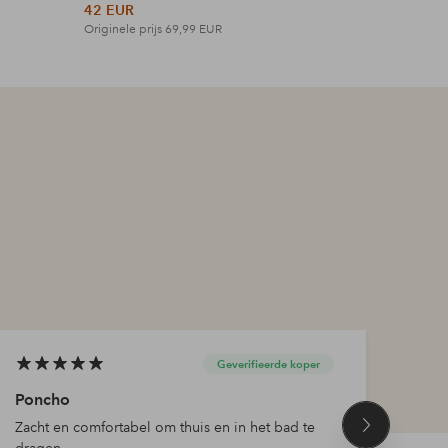
42 EUR
27 EUR
Originele prijs
69,99 EUR
Originele p
Geverifieerde koper
Poncho
De b
Zacht en comfortabel om thuis en in het bad te
Knus
Volgend