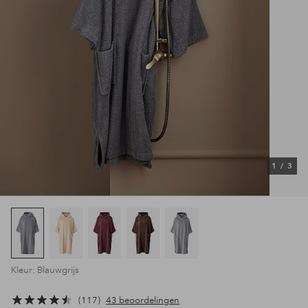
1
/
3
Kleur: Blauwgrijs
117
43 beoordelingen