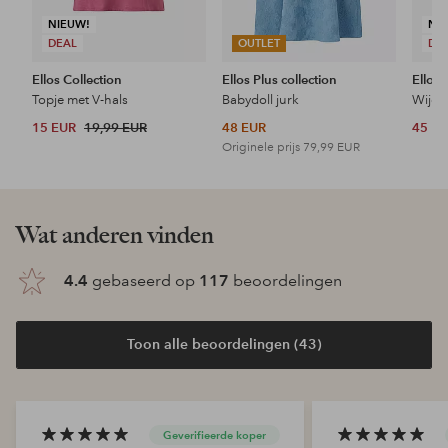
NIEUW!
NI
DEAL
OUTLET
DE
Ellos Collection
Ellos Plus collection
Ellos 
Topje met V-hals
Babydoll jurk
Wijde 
15 EUR
19,99 EUR
48 EUR
45 E
Originele prijs
79,99 EUR
Wat anderen vinden
4.4
gebaseerd op
117
beoordelingen
Toon alle beoordelingen (43)
Geverifieerde koper