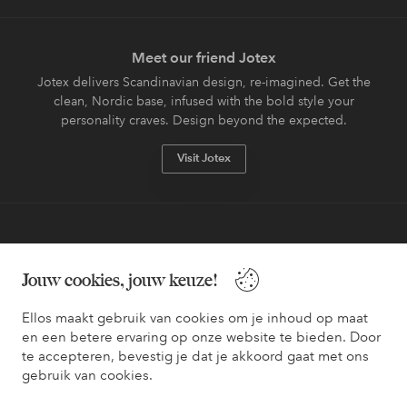
Meet our friend Jotex
Jotex delivers Scandinavian design, re-imagined. Get the
clean, Nordic base, infused with the bold style your
personality craves. Design beyond the expected.
Visit Jotex
Veilig betalen - Nu betalen of opsplitsen
Jouw cookies, jouw keuze!
Wil je meer weten over
onze betaalopties
?
Ellos maakt gebruik van cookies om je inhoud op maat
en een betere ervaring op onze website te bieden. Door
te accepteren, bevestig je dat je akkoord gaat met ons
gebruik van cookies.
Nederland - Selecteer land