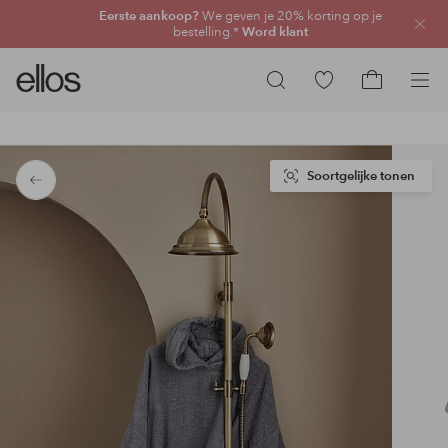
Eerste aankoop?
We geven je 20% korting op je
Sluit
bestelling.*
Word klant
Ellos
Ga
Zoeken
logo
naar
Ga
-
favoriete
naar
ga
gemarkeerde
het
naar
producten
winkelmand
Soortgelijke tonen
Terug
de
voorpagina