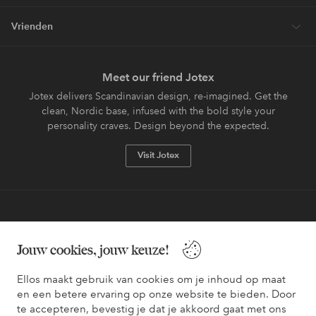
Vrienden
Meet our friend Jotex
Jotex delivers Scandinavian design, re-imagined. Get the
clean, Nordic base, infused with the bold style your
personality craves. Design beyond the expected.
Visit Jotex
Veilig betalen - Nu betalen of opsplitsen
Jouw cookies, jouw keuze!
Wil je meer weten over
onze betaalopties
?
Ellos maakt gebruik van cookies om je inhoud op maat
en een betere ervaring op onze website te bieden. Door
te accepteren, bevestig je dat je akkoord gaat met ons