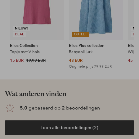
NIEUW!
NI
DEAL
OUTLET
DE
Ellos Collection
Ellos Plus collection
Ellos 
Topje met V-hals
Babydoll jurk
Wijde 
15 EUR
19,99 EUR
48 EUR
45 E
Originele prijs
79,99 EUR
Wat anderen vinden
5.0
gebaseerd op
2
beoordelingen
Toon alle beoordelingen (2)